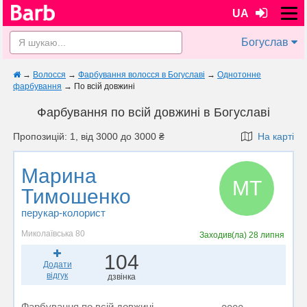
UA
Богуслав
→
Волосся
→
Фарбування волосся в Богуславі
→
Однотонне
фарбування
→
По всій довжині
Фарбування по всій довжині в Богуславі
Пропозицій: 1, від 3000 до 3000 ₴
На карті
Марина
МТ
Тимошенко
перукар-колорист
Миколаївська 80
Заходив(ла)
28 липня
104
Додати
відгук
дзвінка
Фарбування по всій довжині