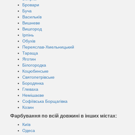
Бровари
Буча
Василькíв
Вишневе
Вишгород
Ірпінь
Обухів
Переяслав-Хмельницький
Тараща
Яготин
Білогородка
Коцюбинське
Святопетрівське
Бородянка
Глеваха
Немішаєве
Софіївська Борщагівка
Козин
Фарбування по всій довжині в інших містах:
Київ
Одеса