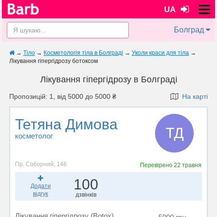
UA
Болград
→
Тіло
→
Косметологія тіла в Болграді
→
Уколи краси для тіла
→
Лікування гіпергідрозу ботоксом
Лікування гіпергідрозу в Болграді
Пропозицій: 1, від 5000 до 5000 ₴
На карті
Тетяна Димова
ТД
косметолог
Пр. Соборний, 146
Перевірено
22 травня
100
Додати
відгук
дзвінків
Лікування гіпергідрозу (Botox)