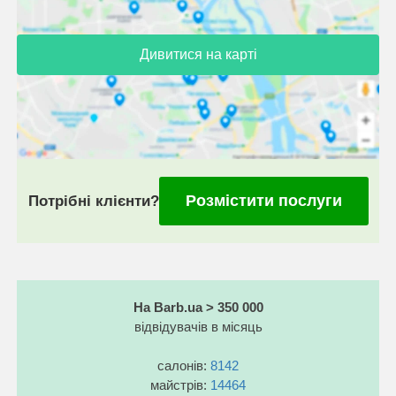
Дивитися на карті
Розмістити послуги
Потрібні клієнти?
На Barb.ua > 350 000
відвідувачів в місяць
салонів:
8142
майстрів:
14464