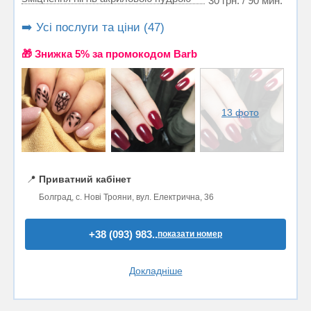
30 грн. / 90 мин.
➡️ Усі послуги та ціни (47)
🎁 Знижка 5% за промокодом Barb
13 фото
📍
Приватний кабінет
Болград, с. Нові Трояни, вул. Електрична, 36
+38 (093) 983..
показати номер
Докладніше