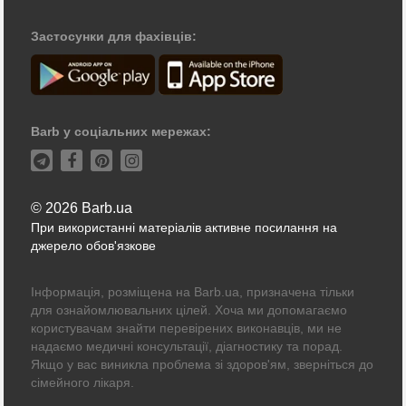
Застосунки для фахівців:
Barb у соціальних мережах:
© 2026 Barb.ua
При використанні матеріалів активне посилання на
джерело обов'язкове
Інформація, розміщена на Barb.ua, призначена тільки
для ознайомлювальних цілей. Хоча ми допомагаємо
користувачам знайти перевірених виконавців, ми не
надаємо медичні консультації, діагностику та порад.
Якщо у вас виникла проблема зі здоров'ям, зверніться до
сімейного лікаря.