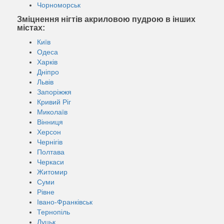
Чорноморськ
Зміцнення нігтів акриловою пудрою в інших
містах:
Київ
Одеса
Харків
Дніпро
Львів
Запоріжжя
Кривий Ріг
Миколаїв
Вінниця
Херсон
Чернігів
Полтава
Черкаси
Житомир
Суми
Рівне
Івано-Франківськ
Тернопіль
Луцьк