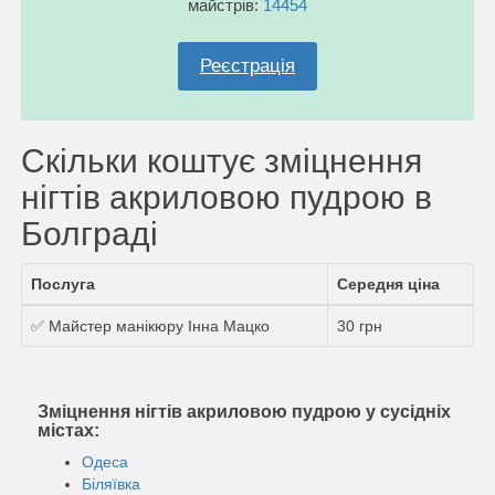
майстрів:
14454
Реєстрація
Скільки коштує зміцнення
нігтів акриловою пудрою в
Болграді
Послуга
Середня ціна
✅ Майстер манікюру Інна Мацко
30 грн
Зміцнення нігтів акриловою пудрою у сусідніх
містах:
Одеса
Біляївка