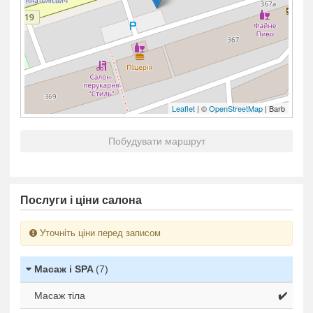
Leaflet
| ©
OpenStreetMap
| Barb
Побудувати маршрут
Послуги і ціни салона
Уточніть ціни перед записом
Масаж і SPA
(7)
Масаж тіла
✔️