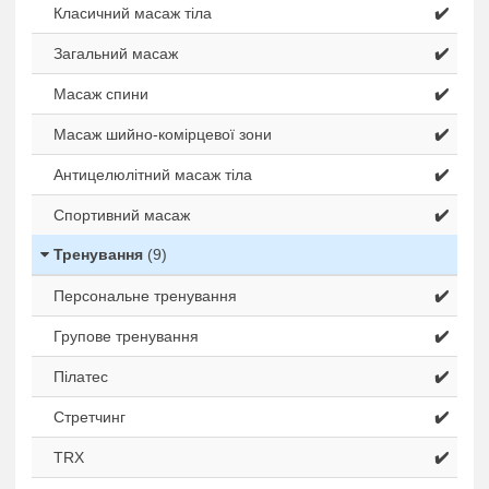
Класичний масаж тіла
✔️
Загальний масаж
✔️
Масаж спини
✔️
Масаж шийно-комірцевої зони
✔️
Антицелюлітний масаж тіла
✔️
Спортивний масаж
✔️
Тренування
(9)
Персональне тренування
✔️
Групове тренування
✔️
Пілатес
✔️
Стретчинг
✔️
TRX
✔️