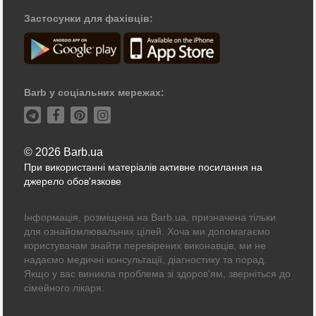
Застосунки для фахівців:
Barb у соціальних мережах:
© 2026 Barb.ua
При використанні матеріалів активне посилання на
джерело обов'язкове
Інформація, розміщена на Barb.ua, призначена тільки
для ознайомлювальних цілей. Хоча ми допомагаємо
користувачам знайти перевірених виконавців, ми не
надаємо медичні консультації, діагностику та порад.
Якщо у вас виникла проблема зі здоров'ям, зверніться до
сімейного лікаря.