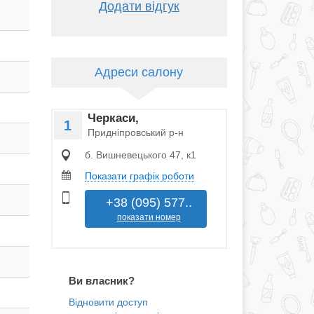
Додати відгук
Адреси салону
Черкаси,
1
Придніпровський р-н
б. Вишневецького 47, к1
Показати графік роботи
+38 (095) 577..
показати номер
Ви власник?