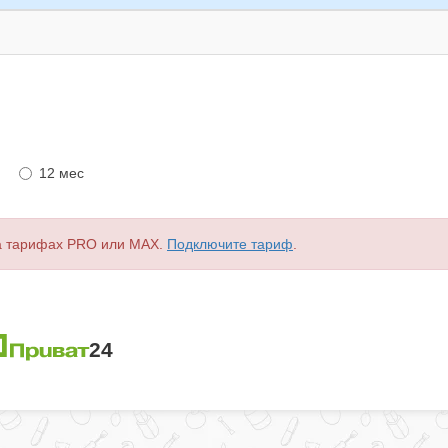
12 мес
а тарифах PRO или MAX.
Подключите тариф
.