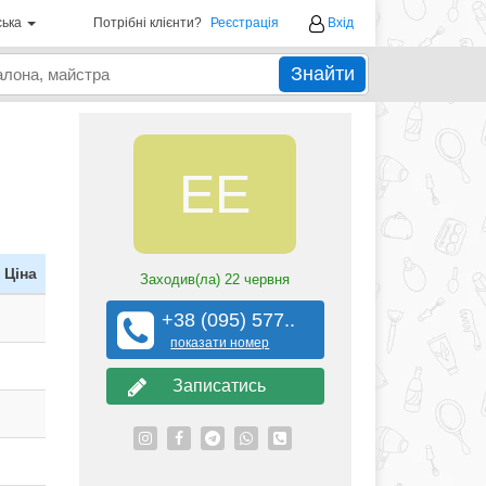
ська
Потрібні клієнти?
Реєстрація
Вхід
Знайти
EЕ
Ціна
Заходив(ла)
22 червня
+38 (095) 577..
показати номер
Записатись