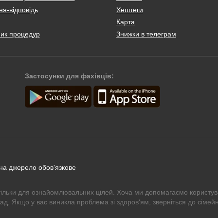
я-відповідь
Хештеги
Карта
ник процедур
Знижки в телеграм
Застосунки для фахівців:
 на джерело обов'язкове
тільки для ознайомлювальних цілей. Хоча ми допомагаємо користув
рад. Якщо у вас виникла проблема зі здоров'ям, зверніться до сімейн