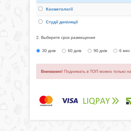
Косметології
Студії депіляції
2. Выберите срок размещения
30 днів
60 днів
90 днів
6 мес
Внимание!
Поднимать в ТОП можно только н