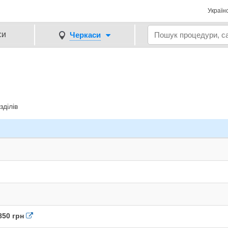
Україн
си
Черкаси
зділів
850 грн