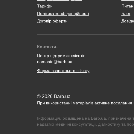
Тарифи
Питанн
Політика конфіденційності
Блог
Договір оферти
Довід
Контакти:
Центр підтримки клієнтів:
namaste@barb.ua
Форма зворотнього зв'язку
© 2026 Barb.ua
При використанні матеріалів активне посилання
Інформація, розміщена на Barb.ua, призначена 
надаємо медичні консультації, діагностику та по