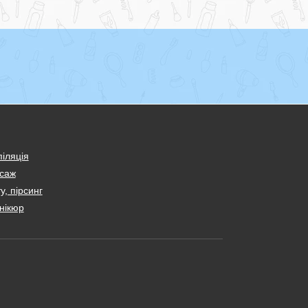
іляція
саж
у, пірсинг
нікюр