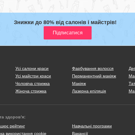
Знижки до 80% від салонів і майстрів!
Усі салони краси
Фарбування волосся
Деп
Усі майстри краси
Перманентний макіяж
Ма
Чоловіча стрижка
Макіяж
Тат
Жіноча стрижка
Лазерна епіляція
Ма
та здоров'я:
ацює рейтинг
Навчальні програми
ка використання cookie
Вакансії