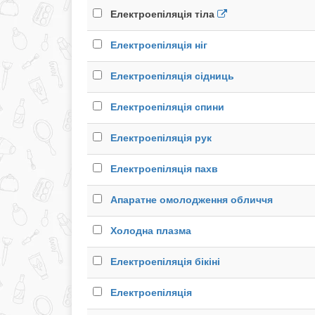
Електроепіляція тіла
Електроепіляція ніг
Електроепіляція сідниць
Електроепіляція спини
Електроепіляція рук
Електроепіляція пахв
Апаратне омолодження обличчя
Холодна плазма
Електроепіляція бікіні
Електроепіляція