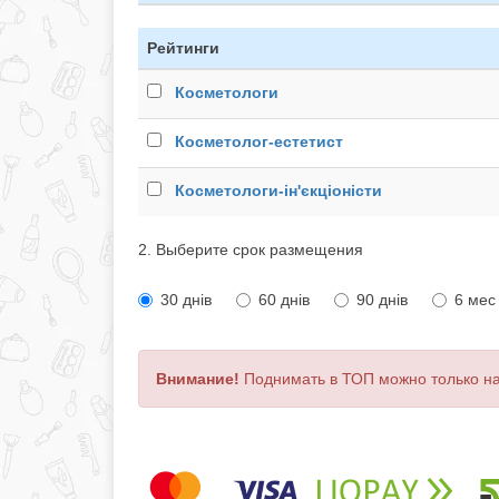
Рейтинги
Косметологи
Косметолог-естетист
Косметологи-ін'єкціоністи
2. Выберите срок размещения
30 днів
60 днів
90 днів
6 мес
Внимание!
Поднимать в ТОП можно только н