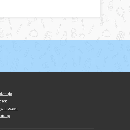
іляція
саж
у, пірсинг
нікюр