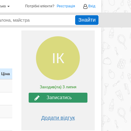
ська
Потрібні клієнти?
Реєстрація
Вхід
Знайти
ІК
Ціна
Заходив(ла)
3 липня
Записатись
Додати відгук