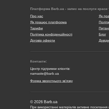
Платформа Barb.ua - запис на послуги краси 
Про нас
Як пр
Як працює платформа
Політи
Тарифи
Питанн
Політика конфіденційності
Блог
Договір оферти
Довід
Контакти:
Центр підтримки клієнтів:
namaste@barb.ua
Форма зворотнього зв'язку
© 2026 Barb.ua
При використанні матеріалів активне посилання