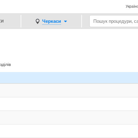
Україн
си
Черкаси
зділів