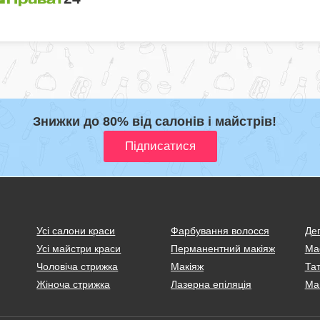
Знижки до 80% від салонів і майстрів!
Усі салони краси
Фарбування волосся
Деп
Усі майстри краси
Перманентний макіяж
Ма
Чоловіча стрижка
Макіяж
Тат
Жіноча стрижка
Лазерна епіляція
Ма