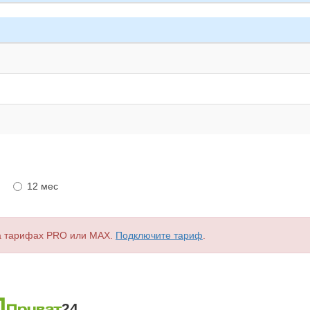
12 мес
а тарифах PRO или MAX.
Подключите тариф
.