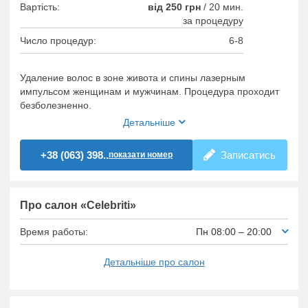
Вартість:
від 250 грн
/
20 мин.
за процедуру
Число процедур:
6-8
Удаление волос в зоне живота и спины лазерным
импульсом женщинам и мужчинам. Процедура проходит
безболезненно.
Детальніше
+38 (063) 398..
Записатись
показати номер
Про салон «Celebriti»
Время работы:
Пн 08:00 – 20:00
Детальніше про салон