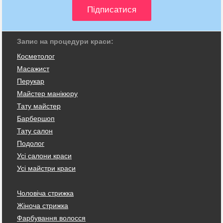
Запис на процедури краси:
Косметолог
Масажист
Перукар
Майстер манікюру
Тату майстер
Барбершоп
Тату салон
Подолог
Усі салони краси
Усі майстри краси
Чоловіча стрижка
Жіноча стрижка
Фарбування волосся