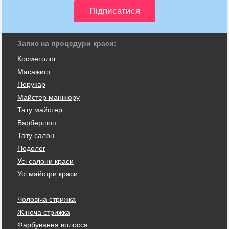
Запис на процедури краси:
Косметолог
Масажист
Перукар
Майстер манікюру
Тату майстер
Барбершоп
Тату салон
Подолог
Усі салони краси
Усі майстри краси
Чоловіча стрижка
Жіноча стрижка
Фарбування волосся