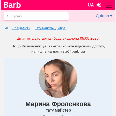
UA
Дніпро
→
Спеціалісти
→
Тату майстри Дніпра
Ця анкета застаріла і буде видалена 05.08.2026.
Якщо Ви власник цієї анкети і хочете відновити доступ,
напишіть на
namaste@barb.ua
Марина Фроленкова
тату майстер