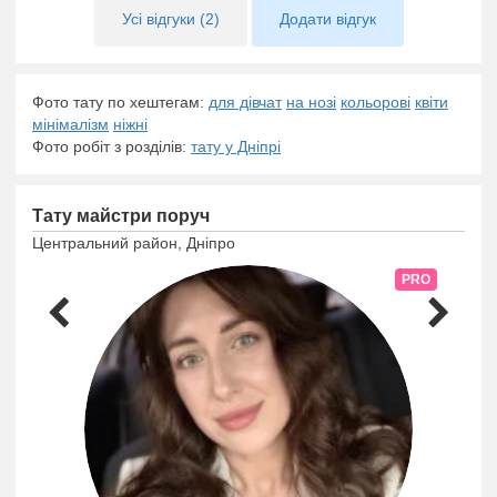
Усі відгуки (2)
Додати відгук
Фото тату по хештегам:
для дівчат
на нозі
кольорові
квіти
мінімалізм
ніжні
Фото робіт з розділів:
тату у Дніпрі
Тату майстри поруч
Центральний район, Дніпро
PRO