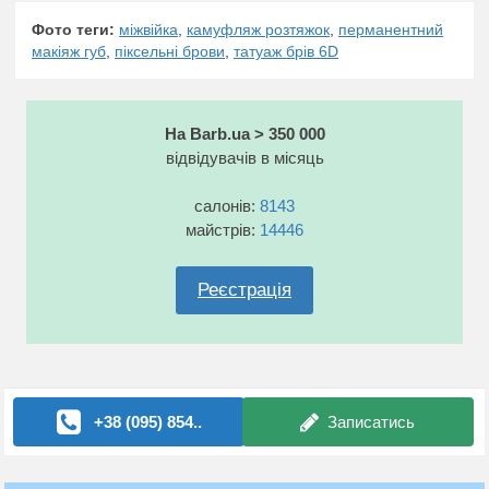
Фото теги:
міжвійка
,
камуфляж розтяжок
,
перманентний
макіяж губ
,
піксельні брови
,
татуаж брів 6D
На Barb.ua > 350 000
відвідувачів в місяць
салонів:
8143
майстрів:
14446
Реєстрація
+38 (095) 854..
Записатись