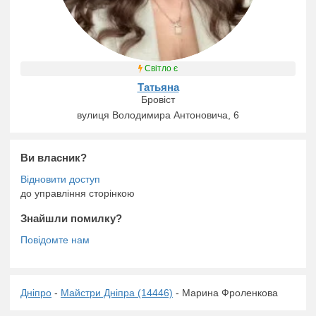
Світло є
Татьяна
Бровіст
вулиця Володимира Антоновича, 6
Ви власник?
до управління сторінкою
Знайшли помилку?
Дніпро
-
Майстри Дніпра (14446)
- Марина Фроленкова