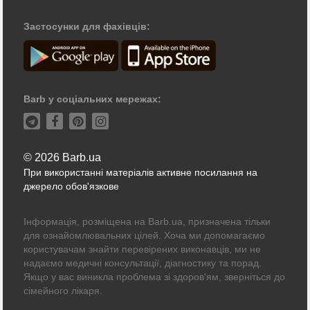
Застосунки для фахівців:
Barb у соціальних мережах:
© 2026 Barb.ua
При використанні матеріалів активне посилання на
джерело обов'язкове
Інформація, розміщена на Barb.ua, призначена тільки
для ознайомлювальних цілей. Хоча ми допомагаємо
користувачам знайти перевірених виконавців, ми не
надаємо медичні консультації, діагностику та порад.
Якщо у вас виникла проблема зі здоров'ям, зверніться до
сімейного лікаря.