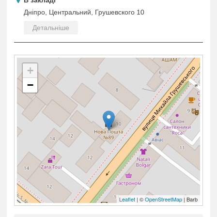
В закладі
Дніпро, Центральний, Грушевского 10
Детальніше
+
−
Leaflet
| ©
OpenStreetMap
| Barb