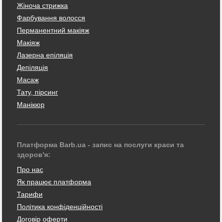
Жіноча стрижка
Фарбування волосся
Перманентний макіяж
Макіяж
Лазерна епіляція
Депіляція
Масаж
Тату, пірсинг
Манікюр
Платформа Barb.ua - запис на послуги краси та
здоров'я:
Про нас
Як працює платформа
Тарифи
Політика конфіденційності
Договір оферти