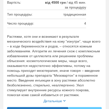
Вартість:
від 4500 грн
/
від 45 мин.
за процедуру
Тип процедуры:
традиционная
Число процедур:
4
Растяжки, хотя они и возникают в результате
механического воздействия на кожу “изнутри”, чаще всего
– в ходе беременности и родов, – относятся кожным
заболеваниям. Алгоритм их лечения схож с комплексным
избавлением от целлюлита или решением проблемы
облысения: косметологические меры, чаще всего,
оказываются недостаточно эффективны, потому на
помощь приходит мезотерапия, иначе говоря – введение
небольшой дозы препарата “Мезовартон” в пораженное
место. Введение инъекции в зону растяжки абсолютно
безболезненно, стерильно, неаллергенно. Укол
стимулирует внутренние ресурсы кожного покрова,
помогая коже самой избавиться от растяжек.
Детальніше