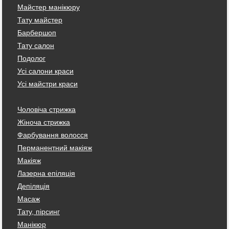
Майстер манікюру
Тату майстер
Барбершоп
Тату салон
Подолог
Усі салони краси
Усі майстри краси
Чоловіча стрижка
Жіноча стрижка
Фарбування волосся
Перманентний макіяж
Макіяж
Лазерна епіляція
Депіляція
Масаж
Тату, пірсинг
Манікюр