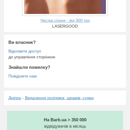
Чистка спини - від 900 грн
LASERGOOD
Ви власник?
до управління сторінкою
Знайшли помилку?
Дніпро
-
Видалення розтяжок, шрамів, судин
На Barb.ua > 350 000
відвідувачів в місяць