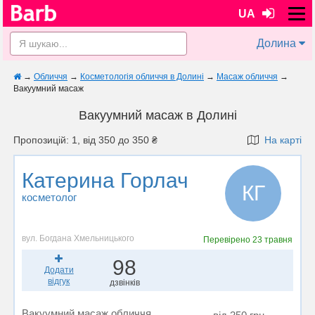
UA
Долина
→
Обличчя
→
Косметологія обличчя в Долині
→
Масаж обличчя
→
Вакуумний масаж
Вакуумний масаж в Долині
Пропозицій: 1, від 350 до 350 ₴
На карті
Катерина Горлач
КГ
косметолог
вул. Богдана Хмельницького
Перевірено
23 травня
98
Додати
відгук
дзвінків
Вакуумний масаж обличчя