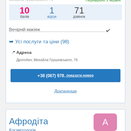
Перевірено
3 червня
10
1
71
балів
відгук
дзвінок
Вечірній макіяж
✔️
➡️ Усі послуги та ціни (98)
📍
Адреса
Дрогобич, Михайла Грушевського, 76
+38 (067) 978..
показати номер
Докладніше
Афродіта
А
Косметологія