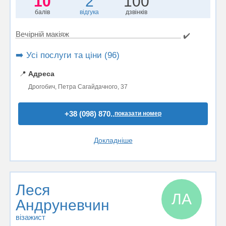
10
2
100
балів
відгука
дзвінків
Вечірній макіяж
✔️
➡️ Усі послуги та ціни (96)
📍
Адреса
Дрогобич, Петра Сагайдачного, 37
+38 (098) 870..
показати номер
Докладніше
Леся
ЛА
Андруневчин
візажист