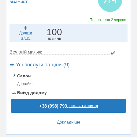
візажист
Перевірено
2 червня
100
Додати
відгук
дзвінків
Вечірній макіяж
✔️
➡️ Усі послуги та ціни (9)
📍
Салон
Дрогобич
🚗
Виїзд додому
+38 (098) 793..
показати номер
Докладніше