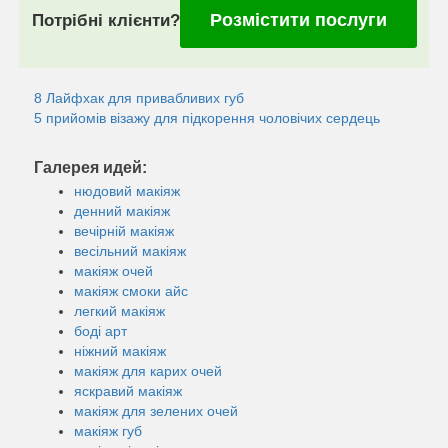
Розмістити послуги
Потрібні клієнти?
8 Лайфхак для привабливих губ
5 прийомів візажу для підкорення чоловічих сердець
Галерея идей:
нюдовий макіяж
денний макіяж
вечірній макіяж
весільний макіяж
макіяж очей
макіяж смоки айс
легкий макіяж
боді арт
ніжний макіяж
макіяж для карих очей
яскравий макіяж
макіяж для зелених очей
макіяж губ