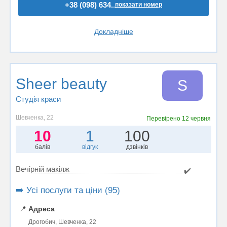
+38 (098) 634..
показати номер
Докладніше
Sheer beauty
S
Студія краси
Шевченка, 22
Перевірено
12 червня
10
1
100
балів
відгук
дзвінків
Вечірній макіяж
✔️
➡️ Усі послуги та ціни (95)
📍
Адреса
Дрогобич, Шевченка, 22