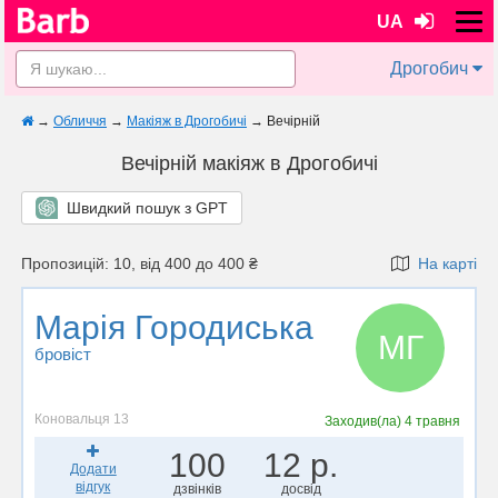
UA
Дрогобич
→
Обличчя
→
Макіяж в Дрогобичі
→
Вечірній
Вечірній макіяж в Дрогобичі
Швидкий пошук з GPT
Пропозицій: 10, від 400 до 400 ₴
На карті
Марія Городиська
МГ
бровіст
Коновальця 13
Заходив(ла)
4 травня
100
12 р.
Додати
відгук
дзвінків
досвід