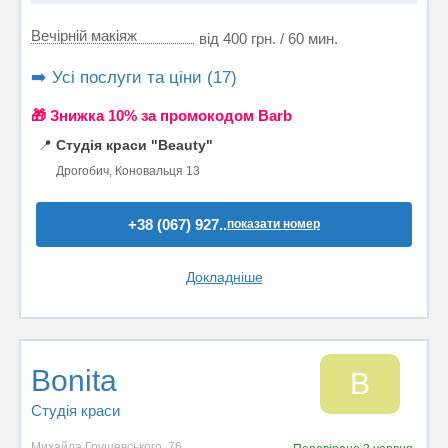
Вечірній макіяж
від 400 грн. / 60 мин.
➡️ Усі послуги та ціни (17)
🎁 Знижка 10% за промокодом Barb
📍
Студія краси "Beauty"
Дрогобич, Коновальця 13
+38 (067) 927..
показати номер
Докладніше
Bonita
B
Студія краси
Михайла Грушевського, 76