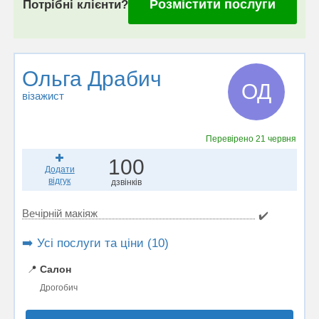
Розмістити послуги
Потрібні клієнти?
Ольга Драбич
ОД
візажист
Перевірено
21 червня
100
Додати
відгук
дзвінків
Вечірній макіяж
✔️
➡️ Усі послуги та ціни (10)
📍
Салон
Дрогобич