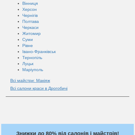
Вінниця
Херсон
Чернігів
Полтава
Черкаси
Житомир
Суми
Рівне
Івано-Франківськ
Тернопіль
Луцьк
Маріуполь
Всі майстри: Макіяж
Всі салони краси в Дрогобичі
Знижки до 80% від салонів і майстрів!