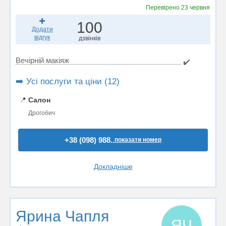
Перевірено
23 червня
100
Додати
відгук
дзвінків
Вечірній макіяж
✔️
➡️ Усі послуги та ціни (12)
📍
Салон
Дрогобич
+38 (098) 988..
показати номер
Докладніше
Ярина Чапля
ЯЧ