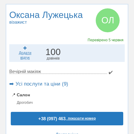
Оксана Лужецька
ОЛ
візажист
Перевірено
5 червня
100
Додати
відгук
дзвінків
Вечірній макіяж
✔️
➡️ Усі послуги та ціни (9)
📍
Салон
Дрогобич
+38 (097) 463..
показати номер