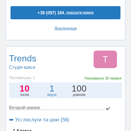
+38 (097) 184..
показати номер
Докладніше
Trends
T
Студія краси
Трускавецька, 1
Перевірено
30 червня
10
1
100
балів
відгук
дзвінків
Вечірній макіяж
✔️
➡️ Усі послуги та ціни (56)
📍
Адреса