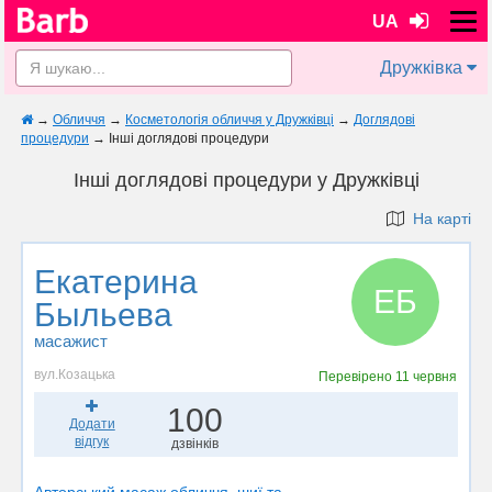
UA
Дружківка
→
Обличчя
→
Косметологія обличчя у Дружківці
→
Доглядові
процедури
→
Інші доглядові процедури
Інші доглядові процедури у Дружківці
На карті
Екатерина
ЕБ
Быльева
масажист
вул.Козацька
Перевірено
11 червня
100
Додати
відгук
дзвінків