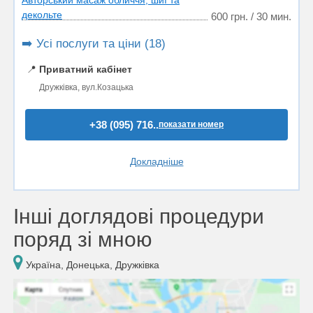
Авторський масаж обличчя, шиї та
декольте
600 грн. / 30 мин.
➡️ Усі послуги та ціни (18)
📍
Приватний кабінет
Дружківка, вул.Козацька
+38 (095) 716..
показати номер
Докладніше
Інші доглядові процедури
поряд зі мною
Україна, Донецька, Дружківка