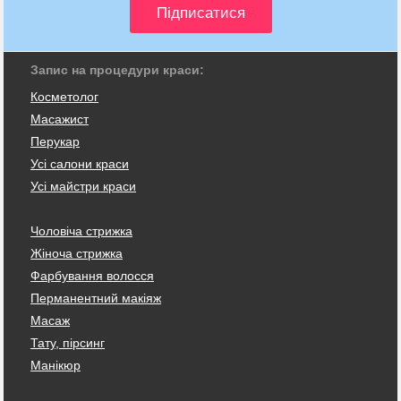
Запис на процедури краси:
Косметолог
Масажист
Перукар
Усі салони краси
Усі майстри краси
Чоловіча стрижка
Жіноча стрижка
Фарбування волосся
Перманентний макіяж
Масаж
Тату, пірсинг
Манікюр