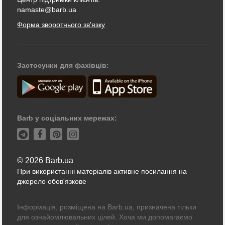
namaste@barb.ua
Форма зворотнього зв'язку
Застосунки для фахівців:
Barb у соціальних мережах:
© 2026 Barb.ua
При використанні матеріалів активне посилання на
джерело обов'язкове
Інформація, розміщена на Barb.ua, призначена тільки
для ознайомлювальних цілей. Хоча ми допомагаємо