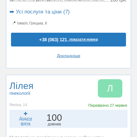
➡️ Усі послуги та ціни (7)
📍
Ізмаїл, Грецька, 6
+38 (063) 121..
показати номер
Докладніше
Лілея
Л
гінекології
Репіна, 14
Перевірено
27 червня
100
Додати
відгук
дзвінків