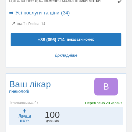
Цитологічне дослідження мазка шийки матки
✔️
➡️ Усі послуги та ціни (34)
📍
Ізмаїл, Репіна, 14
+38 (096) 714..
показати номер
Докладніше
Ваш лікар
В
гінекології
Тульчіанівська, 47
Перевірено
20 червня
100
Додати
відгук
дзвінків