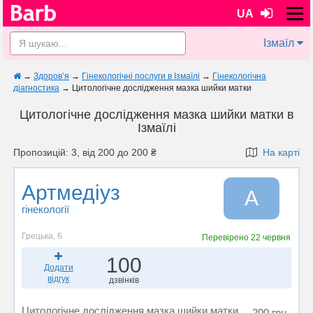
UA
Ізмаїл
→
Здоров’я
→
Гінекологічні послуги в Ізмаїлі
→
Гінекологічна
діагностика
→
Цитологічне дослідження мазка шийки матки
Цитологічне дослідження мазка шийки матки в
Ізмаїлі
Пропозицій: 3, від 200 до 200 ₴
На карті
Артмедіуз
А
гінекології
Грецька, 6
Перевірено
22 червня
100
Додати
відгук
дзвінків
Цитологічне дослідження мазка шийки матки
200 грн.