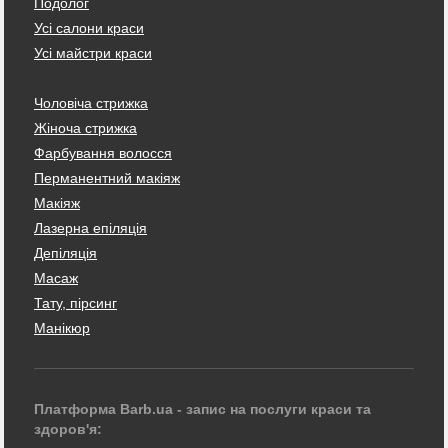
Подолог
Усі салони краси
Усі майстри краси
Чоловіча стрижка
Жіноча стрижка
Фарбування волосся
Перманентний макіяж
Макіяж
Лазерна епіляція
Депіляція
Масаж
Тату, пірсинг
Манікюр
Платформа Barb.ua - запис на послуги краси та
здоров'я: