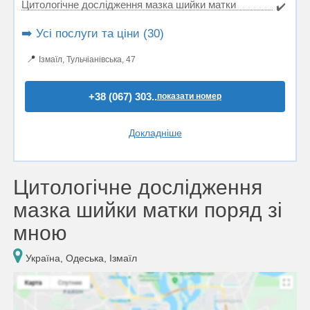
Цитологічне дослідження мазка шийки матки
✔️
➡️ Усі послуги та ціни (30)
📍
Ізмаїл, Тульчіанівська, 47
+38 (067) 303..
показати номер
Докладніше
Цитологічне дослідження
мазка шийки матки поряд зі
мною
Україна, Одеська, Ізмаїл