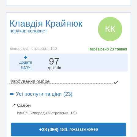
Клавдія Крайнюк
КК
перукар-колорист
Білгород-Дністровська, 160
Перевірено
23 травня
97
Додати
відгук
дзвінків
Фарбування омбре
✔️
➡️ Усі послуги та ціни (23)
📍
Салон
Ізмаїл, Білгород-Дністровська, 160
+38 (066) 184..
показати номер