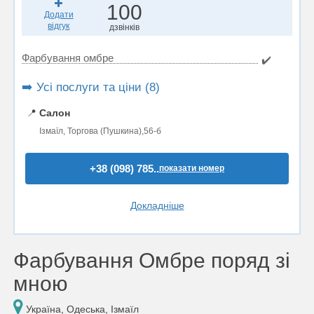
100
Додати
відгук
дзвінків
Фарбування омбре
✔️
➡️ Усі послуги та ціни (8)
📍
Салон
Ізмаїл, Торгова (Пушкина),56-б
+38 (098) 785..
показати номер
Докладніше
Фарбування Омбре поряд зі
мною
Україна, Одеська, Ізмаїл