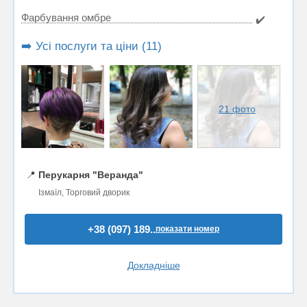
Фарбування омбре
✔️
➡️ Усі послуги та ціни (11)
21 фото
📍
Перукарня "Веранда"
Ізмаїл, Торговий дворик
+38 (097) 189..
показати номер
Докладніше