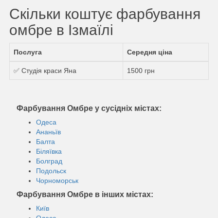
Скільки коштує фарбування
омбре в Ізмаїлі
Послуга
Середня ціна
✅ Студія краси Яна
1500 грн
Фарбування Омбре у сусідніх містах:
Одеса
Ананьїв
Балта
Біляївка
Болград
Подольск
Чорноморськ
Фарбування Омбре в інших містах:
Київ
Одеса