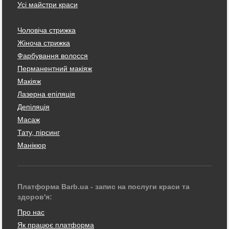
Усі майстри краси
Чоловіча стрижка
Жіноча стрижка
Фарбування волосся
Перманентний макіяж
Макіяж
Лазерна епіляція
Депіляція
Масаж
Тату, пірсинг
Манікюр
Платформа Barb.ua - запис на послуги краси та
здоров'я:
Про нас
Як працює платформа