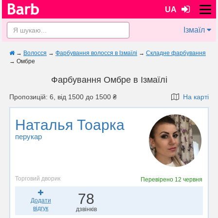
UA
Ізмаїл
→
Волосся
→
Фарбування волосся в Ізмаїлі
→
Складне фарбування
→
Омбре
Фарбування Омбре в Ізмаїлі
Пропозицій: 6, від 1500 до 1500 ₴
На карті
Наталья Тоарка
перукар
Торговий дворик
Перевірено
12 червня
78
Додати
відгук
дзвінків