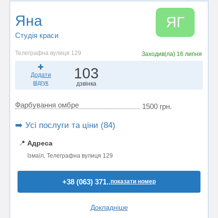
Яна
ЯГ
Студія краси
Телеграфна вулиця 129
Заходив(ла)
16 липня
103
Додати
відгук
дзвінка
Фарбування омбре
1500 грн.
➡️ Усі послуги та ціни (84)
📍
Адреса
Ізмаїл, Телеграфна вулиця 129
+38 (063) 371..
показати номер
Докладніше