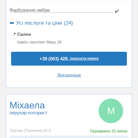
Фарбування омбре
✔️
➡️ Усі послуги та ціни (24)
📍
Салон
Ізмаїл, проспект Миру, 28
+38 (063) 428..
показати номер
Докладніше
Міхаела
М
перукар-колорист
Торгова (Пушкина),56-б
Перевірено
25 липня