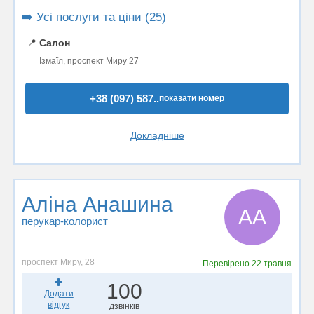
➡️ Усі послуги та ціни (25)
📍
Салон
Ізмаїл, проспект Миру 27
+38 (097) 587..
показати номер
Докладніше
Аліна Анашина
АА
перукар-колорист
проспект Миру, 28
Перевірено
22 травня
100
Додати
відгук
дзвінків