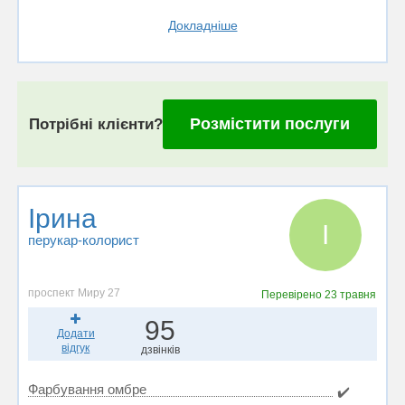
Докладніше
Розмістити послуги
Потрібні клієнти?
Ірина
І
перукар-колорист
проспект Миру 27
Перевірено
23 травня
95
Додати
відгук
дзвінків
Фарбування омбре
✔️