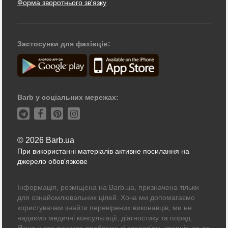
Форма зворотнього зв'язку
Застосунки для фахівців:
Barb у соціальних мережах:
© 2026 Barb.ua
При використанні матеріалів активне посилання на
джерело обов'язкове
Інформація, розміщена на Barb.ua, призначена тільки
для ознайомлювальних цілей. Хоча ми допомагаємо
користувачам знайти перевірених виконавців, ми не
надаємо медичні консультації, діагностику та порад.
Якщо у вас виникла проблема зі здоров'ям, зверніться до