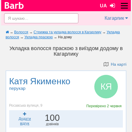
UA
Кагарлик
→
Волосся
→
Стрижка та укладка волосся в Кагарлику
→
Укладка
волосся
→
Укладка праскою
→
На дому
Укладка волосся праскою з виїздом додому в
Кагарлику
На карті
Катя Якименко
КЯ
перукар
Росавська вулиця, 9
Перевірено
2 червня
100
Додати
відгук
дзвінків