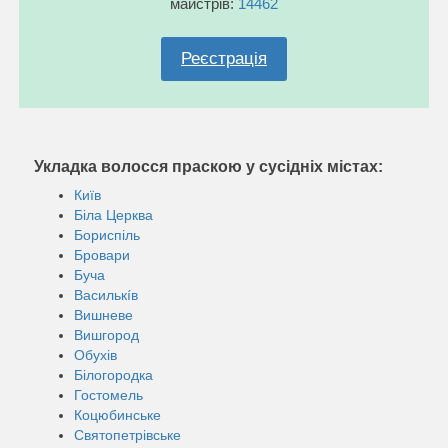
майстрів:
14462
Реєстрація
Укладка волосся праскою у сусідніх містах:
Київ
Біла Церква
Бориспіль
Бровари
Буча
Василькíв
Вишневе
Вишгород
Обухів
Білогородка
Гостомель
Коцюбинське
Святопетрівське