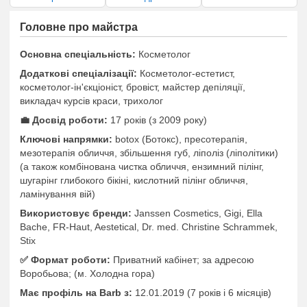
Головне про майстра
Основна спеціальність:
Косметолог
Додаткові спеціалізації:
Косметолог-естетист,
косметолог-ін'єкціоніст, бровіст, майстер депіляції,
викладач курсів краси, трихолог
💼 Досвід роботи:
17 років (з 2009 року)
Ключові напрямки:
botox (Ботокс), пресотерапія,
мезотерапія обличчя, збільшення губ, ліполіз (ліполітики)
(а також комбінована чистка обличчя, ензимний пілінг,
шугарінг глибокого бікіні, кислотний пілінг обличчя,
ламінування вій)
Використовує бренди:
Janssen Cosmetics, Gigi, Ella
Bache, FR-Haut, Aestetical, Dr. med. Christine Schrammek,
Stix
✅️ Формат роботи:
Приватний кабінет; за адресою
Воробьова; (м. Холодна гора)
Має профіль на Barb з:
12.01.2019 (7 років i 6 місяців)