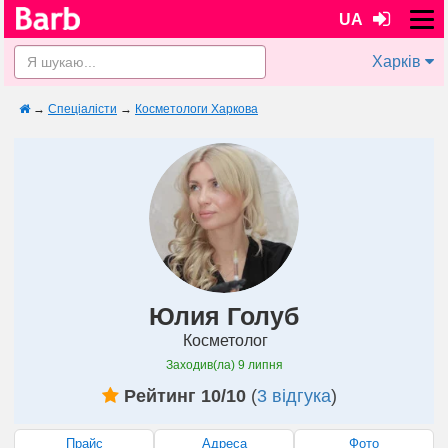
UA
Харків
→
Спеціалісти
→
Косметологи Харкова
Юлия Голуб
Косметолог
Заходив(ла)
9 липня
Рейтинг 10/10
(
3 відгука
)
Прайс
Адреса
Фото