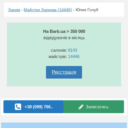
Харків
-
Майстри Харкова (14446)
- Юлия Голуб
На Barb.ua > 350 000
відвідувачів в місяць
салонів:
8143
майстрів:
14446
Реєстрація
+38 (099) 766..
Записатись