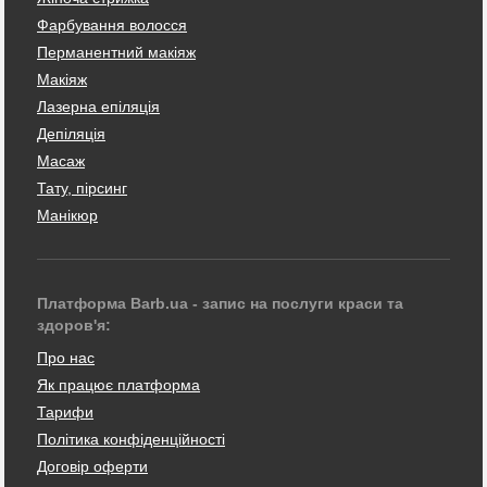
Фарбування волосся
Перманентний макіяж
Макіяж
Лазерна епіляція
Депіляція
Масаж
Тату, пірсинг
Манікюр
Платформа Barb.ua - запис на послуги краси та
здоров'я:
Про нас
Як працює платформа
Тарифи
Політика конфіденційності
Договір оферти