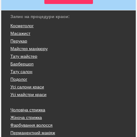
Запис на процедури краси:
Косметолог
Масажист
Перукар
Майстер манікюру
Тату майстер
Барбершоп
Тату салон
Подолог
Усі салони краси
Усі майстри краси
Чоловіча стрижка
Жіноча стрижка
Фарбування волосся
Перманентний макіяж