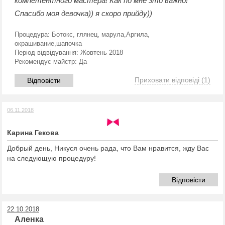
компетентного мастера! Как по мне это важно!
Спасибо моя девочка)) я скоро прийду))
Процедура:
Ботокс, глянец, марула,Аргила,
окрашивание,шапочка
Період відвідування:
Жовтень 2018
Рекомендує майстр:
Да
Приховати відповіді
(1)
Відповісти
06.11.2018
Карина Гекова
Добрый день, Никуся очень рада, что Вам нравится, жду Вас
на следующую процедуру!
Відповісти
22.10.2018
Аленка