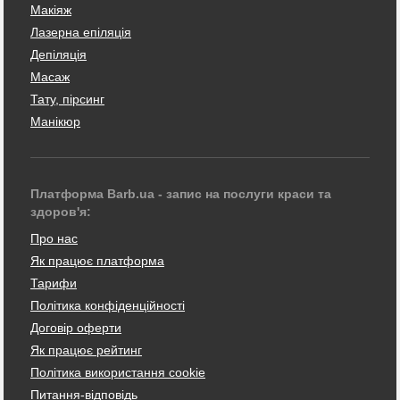
Макіяж
Лазерна епіляція
Депіляція
Масаж
Тату, пірсинг
Манікюр
Платформа Barb.ua - запис на послуги краси та
здоров'я:
Про нас
Як працює платформа
Тарифи
Політика конфіденційності
Договір оферти
Як працює рейтинг
Політика використання cookie
Питання-відповідь