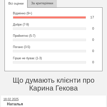
За критеріями
Всі оцінки
Відмінно (9+)
17
Добре (7-9)
0
Прийнятно (5-7)
0
Погано (3-5)
0
Гірше не буває (1-3)
0
Що думають клієнти про
Карина Гекова
18.02.2025
Наталья