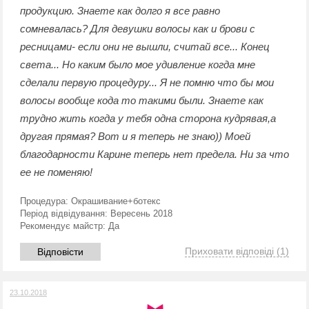
продукцию. Знаете как долго я все равно
сомневалась? Для девушки волосы как и брови с
ресницами- если они не вышли, считай все... Конец
света... Но каким было мое удивление когда мне
сделали первую процедуру... Я не помню что бы мои
волосы вообще кода то такими были. Знаете как
трудно жить когда у тебя одна сторона кудрявая,а
другая прямая? Вот и я теперь не знаю)) Моей
благодарности Карине теперь нет предела. Ни за что
ее не поменяю!
Процедура:
Окрашивание+ботекс
Період відвідування:
Вересень 2018
Рекомендує майстр:
Да
Приховати відповіді
(1)
Відповісти
23.10.2018