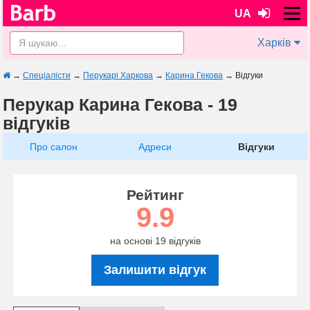
UA
Харків
→
Спеціалісти
→
Перукарі Харкова
→
Карина Гекова
→
Відгуки
Перукар Карина Гекова - 19
відгуків
Про салон
Адреси
Відгуки
Рейтинг
9.9
на основі 19 відгуків
Залишити відгук