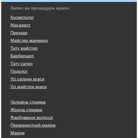
Запис на процедури краси:
Косметолог
Масажист
Перукар
Майстер манікюру
Тату майстер
Барбершоп
Тату салон
Подолог
Усі салони краси
Усі майстри краси
Чоловіча стрижка
Жіноча стрижка
Фарбування волосся
Перманентний макіяж
Макіяж