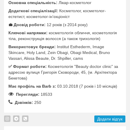
Основна спеціальність:
Лікар-косметолог
Додаткові спеціалізації:
Косметолог, косметолог-
естетист, косметолог-ін'єкціоніст
💼 Досвід роботи:
12 років (з 2014 року)
Ключові напрямки:
косметологія обличчя, косметологія
тіла, реконструкція волосся (а також трихологія)
Використовує бренди:
Institut Esthederm, Image
Skincare, Holy Land, Zein Obagi, Obagi Medical, Bruno
Vassari, Alissa Beaute, Dr. Shpiller, cams
✅️ Формат роботи:
Косметологія "Beauty doctor clinic" за
адресою вулиця Григорія Сковороди, 45, (м. Архітектора
Бекетова)
Має профіль на Barb з:
03.10.2018 (7 років i 10 місяців)
Перегляди:
18533
Дзвінків:
250
Додати відгук