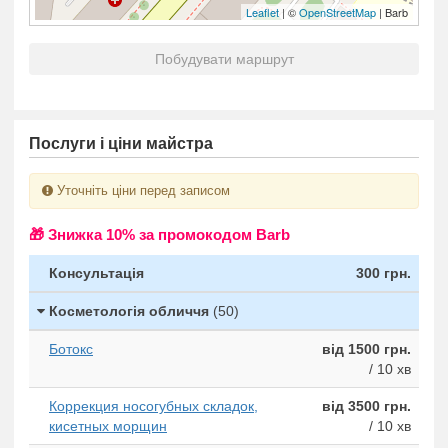
Leaflet
| ©
OpenStreetMap
| Barb
Побудувати маршрут
Послуги і ціни майстра
Уточніть ціни перед записом
🎁 Знижка 10% за промокодом Barb
Консультація
300 грн.
Косметологія обличчя
(50)
Ботокс
від 1500 грн.
/ 10 хв
Коррекция носогубных складок,
від 3500 грн.
кисетных морщин
/ 10 хв