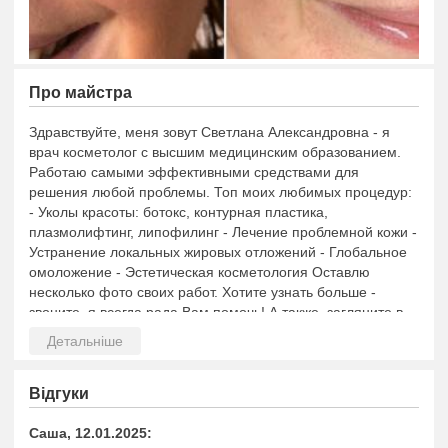
Про майстра
Здравствуйте, меня зовут Светлана Александровна - я
врач косметолог с высшим медицинским образованием.
Работаю самыми эффективными средствами для
решения любой проблемы. Топ моих любимых процедур:
- Уколы красоты: ботокс, контурная пластика,
плазмолифтинг, липофилинг - Лечение проблемной кожи -
Устранение локальных жировых отложений - Глобальное
омоложение - Эстетическая косметология Оставлю
несколько фото своих работ. Хотите узнать больше -
звоните, я всегда рада Вам помочь! А также, загляните в
мой инстаграм, я рада новым знакомствам, и дарю скидки
на процедуры.
Связаться со мной можно по телефону, а также в любом
Відгуки
мессенджере
Саша, 12.01.2025: