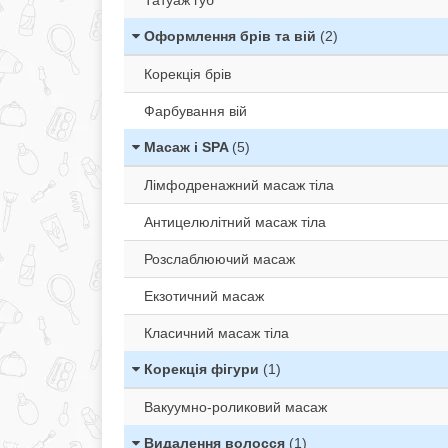
Татуаж губ
Оформлення брів та вій
(2)
Корекція брів
Фарбування вій
Масаж і SPA
(5)
Лімфодренажний масаж тіла
Антицелюлітний масаж тіла
Розслаблюючий масаж
Екзотичний масаж
Класичний масаж тіла
Корекція фігури
(1)
Вакуумно-роликовий масаж
Видалення волосся
(1)