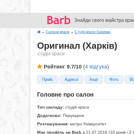
Знайди свого майстра кра
→
Салони краси
→
Студії краси Харкова
Оригинал (Харків)
студія краси
Рейтинг 9.7/10
(
4 відгука
)
Прайс
Адреса
Акції
Фото
Ві
Головне про салон
Тип закладу:
студія краси
Додатково:
Перукарня
Розташування:
метро Університет
Має профіль на Barb з
21.07.2016 (10 років i 2 