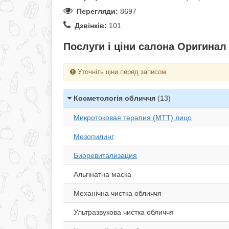
Перегляди:
8697
Дзвінків:
101
Послуги і ціни салона Оригинал 
Уточніть ціни перед записом
Косметологія обличчя
(13)
Микротоковая терапия (МТТ) лицо
Мезопилинг
Биоревитализация
Альгінатна маска
Механічна чистка обличчя
Ультразвукова чистка обличчя