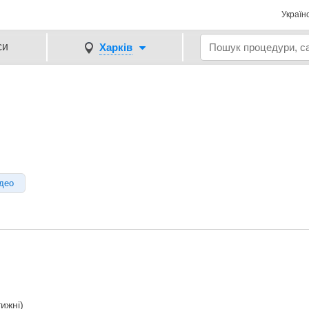
Україн
си
Харків
део
тижні)