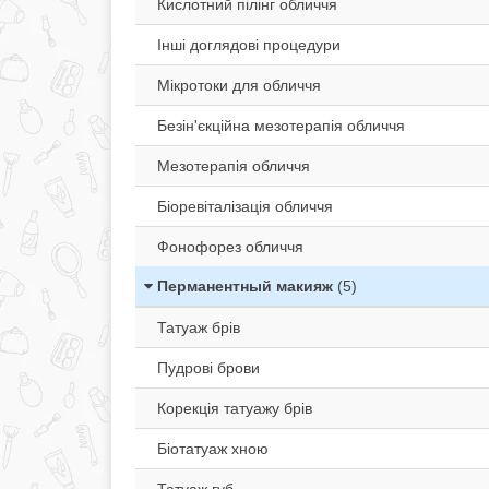
Кислотний пілінг обличчя
Інші доглядові процедури
Мікротоки для обличчя
Безін'єкційна мезотерапія обличчя
Мезотерапія обличчя
Біоревіталізація обличчя
Фонофорез обличчя
Перманентный макияж
(5)
Татуаж брів
Пудрові брови
Корекція татуажу брів
Біотатуаж хною