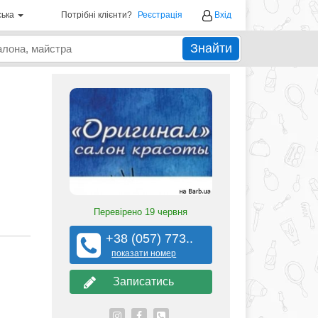
ська
Потрібні клієнти?
Реєстрація
Вхід
Знайти
Перевірено
19 червня
+38 (057) 773..
показати номер
Записатись