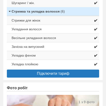
Шугаринг / жін.
✔️
Стрижка та укладка волосся
(6)
Стрижки для жінок
✔️
Укладання волосся
✔️
Весільне укладання волосся
✔️
Зачіска на випускний
✔️
Укладка феном
✔️
Укладка плойкою
✔️
Підключити тариф
Фото робіт
1 з 9 фото