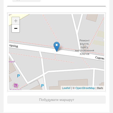
+
−
Leaflet
| ©
OpenStreetMap
| Barb
Побудувати маршрут