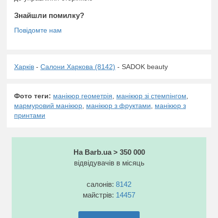
Знайшли помилку?
Харків
-
Салони Харкова (8142)
- SADOK beauty
Фото теги:
манікюр геометрія
,
манікюр зі стемпінгом
,
мармуровий манікюр
,
манікюр з фруктами
,
манікюр з
принтами
На Barb.ua > 350 000
відвідувачів в місяць
салонів:
8142
майстрів:
14457