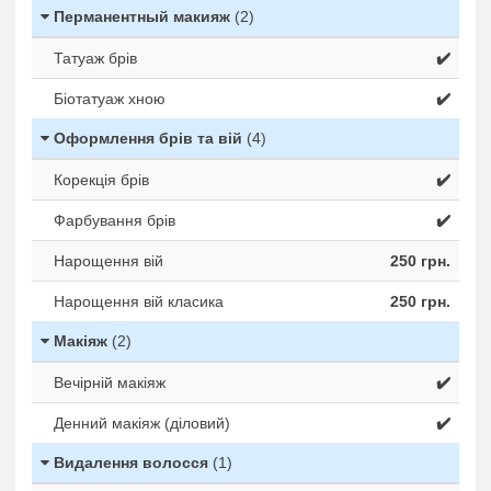
Перманентный макияж
(2)
Татуаж брів
✔️
Біотатуаж хною
✔️
Оформлення брів та вій
(4)
Корекція брів
✔️
Фарбування брів
✔️
Нарощення вій
250 грн.
Нарощення вій класика
250 грн.
Макіяж
(2)
Вечірній макіяж
✔️
Денний макіяж (діловий)
✔️
Видалення волосся
(1)