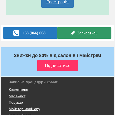
Реєстрація
+38 (066) 608..
Записатись
Знижки до 80% від салонів і майстрів!
Запис на процедури краси:
Косметолог
Масажист
Перукар
Майстер манікюру