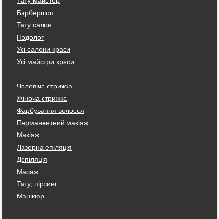
Тату майстер
Барбершоп
Тату салон
Подолог
Усі салони краси
Усі майстри краси
Чоловіча стрижка
Жіноча стрижка
Фарбування волосся
Перманентний макіяж
Макіяж
Лазерна епіляція
Депіляція
Масаж
Тату, пірсинг
Манікюр