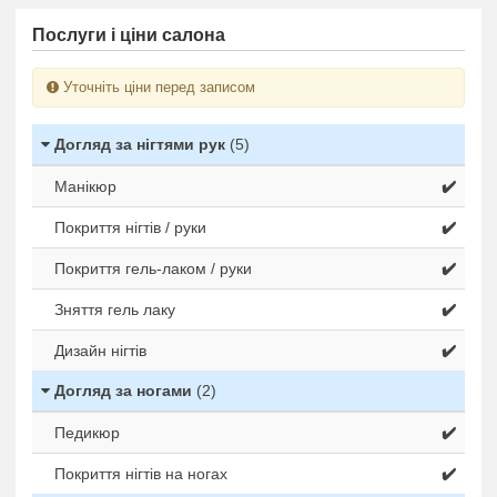
Послуги і ціни салона
Уточніть ціни перед записом
Догляд за нігтями рук
(5)
Манікюр
✔️
Покриття нігтів / руки
✔️
Покриття гель-лаком / руки
✔️
Зняття гель лаку
✔️
Дизайн нігтів
✔️
Догляд за ногами
(2)
Педикюр
✔️
Покриття нігтів на ногах
✔️