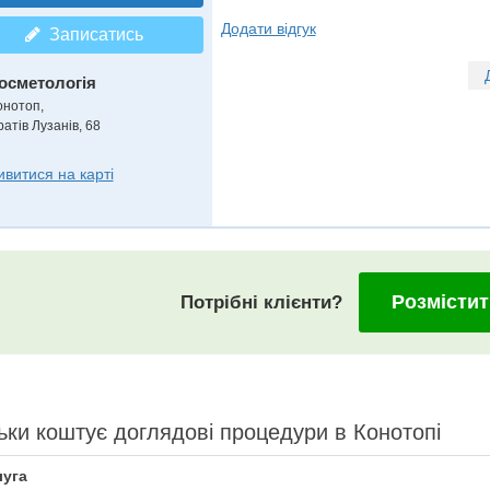
Додати відгук
Записатись
осметологія
онотоп,
атів Лузанів, 68
ивитися на карті
Розмістит
Потрібні клієнти?
ьки коштує доглядові процедури в Конотопі
уга