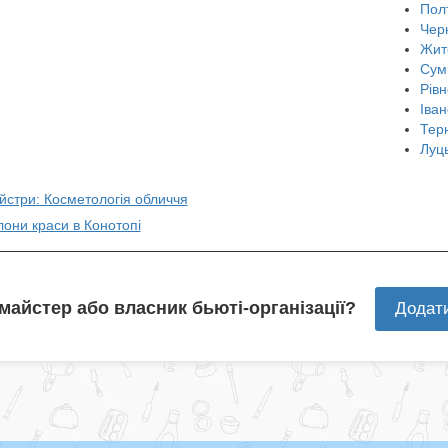
Пол
Чер
Жит
Сум
Рівн
Іван
Тер
Луц
йстри: Косметологія обличчя
лони краси в Конотопі
 майстер або власник бьюті-організації?
Додат