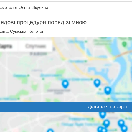
сметолог Ольга Шкулипа
ядові процедури поряд зі мною
аїна, Сумська, Конотоп
Дивитися на карті