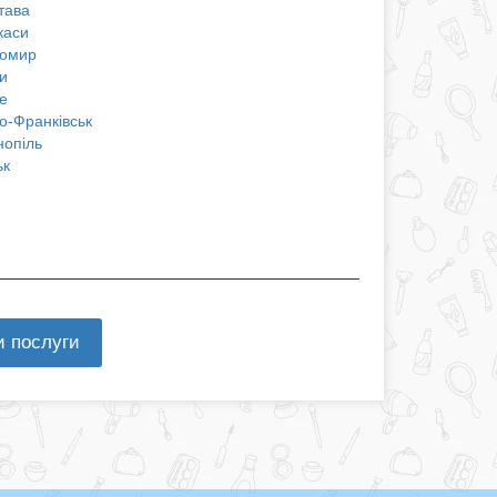
тава
каси
омир
и
е
о-Франківськ
нопіль
ьк
и послуги