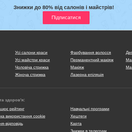
Знижки до 80% від салонів і майстрів!
Усі салони краси
Фарбування волосся
Деп
Усі майстри краси
Перманентний макіяж
Ма
Чоловіча стрижка
Макіяж
Ма
Жіноча стрижка
Лазерна епіляція
та здоров'я:
ацює рейтинг
Навчальні програми
ка використання cookie
Хештеги
я-відповідь
Карта
Знижки в телеграм