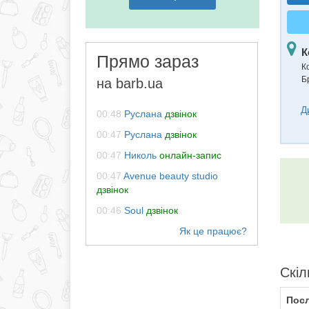
К
Прямо зараз
К
Бр
на barb.ua
Д
00:48
Руслана
дзвінок
00:47
Руслана
дзвінок
00:47
Николь
онлайн-запис
00:47
Avenue beauty studio
дзвінок
00:46
Soul
дзвінок
Скіл
Посл