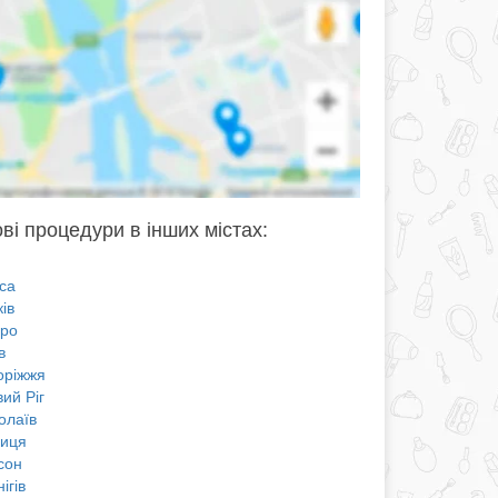
ві процедури в інших містах:
са
ів
про
в
оріжжя
ий Ріг
олаїв
ниця
сон
ігів