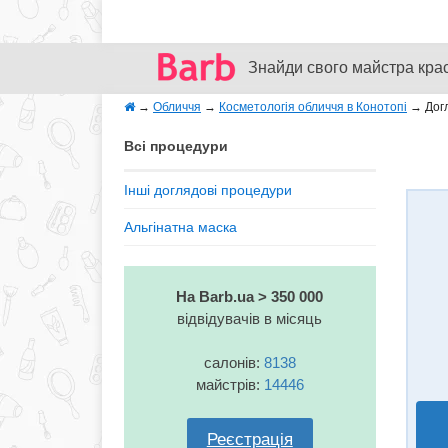
Знайди свого майстра кра
→
Обличчя
→
Косметологія обличчя в Конотопі
→
Дог
Всі процедури
Інші доглядові процедури
Альгінатна маска
На Barb.ua > 350 000
відвідувачів в місяць
салонів:
8138
майстрів:
14446
Реєстрація