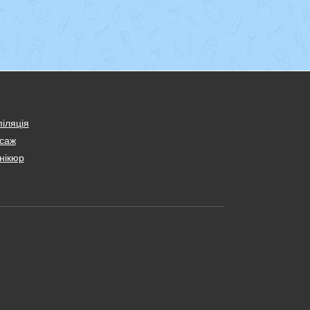
іляція
саж
нікюр