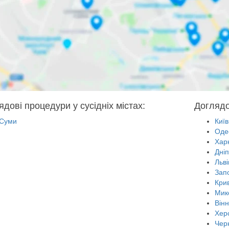
ядові процедури у сусідніх містах:
Доглядо
Суми
Київ
Оде
Харк
Дні
Льві
Зап
Крив
Мик
Він
Хер
Черн