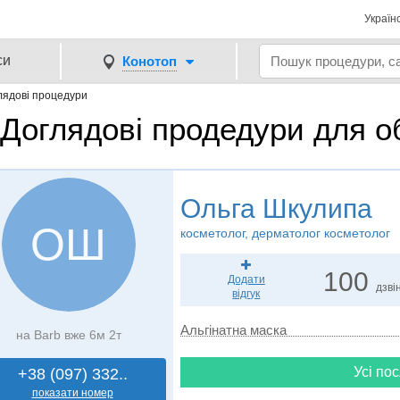
Україн
си
Конотоп
лядові процедури
Доглядові продедури для о
Ольга Шкулипа
ОШ
косметолог, дерматолог косметолог
100
Додати
дзвін
відгук
Альгінатна маска
на Barb вже 6м 2т
Усі пос
+38 (097) 332..
показати номер