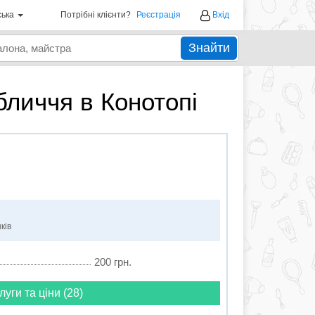
ська
Потрібні клієнти?
Реєстрація
Вхід
Знайти
бличчя в Конотопі
ків
200 грн.
луги та ціни (28)