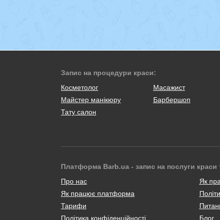
Запис на процедури краси:
Косметолог
Масажист
Майстер манікюру
Барбершоп
Тату салон
Платформа Barb.ua - запис на послуги краси 
Про нас
Як пр
Як працює платформа
Політи
Тарифи
Питанн
Політика конфіденційності
Блог