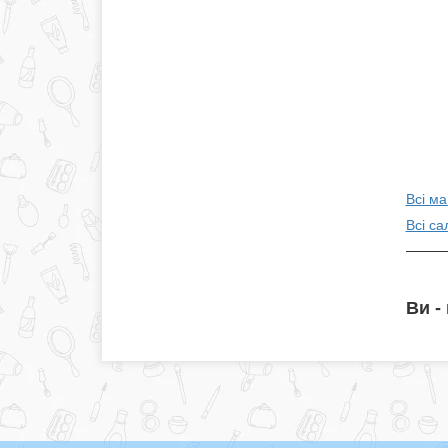
Всі ма
Всі са
Ви -