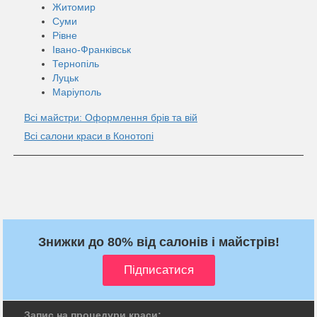
Житомир
Суми
Рівне
Івано-Франківськ
Тернопіль
Луцьк
Маріуполь
Всі майстри: Оформлення брів та вій
Всі салони краси в Конотопі
Знижки до 80% від салонів і майстрів!
Запис на процедури краси: