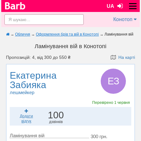
UA
Конотоп
→
Обличчя
→
Оформлення брів та вій в Конотопі
→
Ламінування вій
Ламінування вій в Конотопі
Пропозицій: 4, від 300 до 550 ₴
На карті
Екатерина
ЕЗ
Забияка
лешмейкер
Перевірено
1 червня
100
Додати
відгук
дзвінків
Ламінування вій
300 грн.