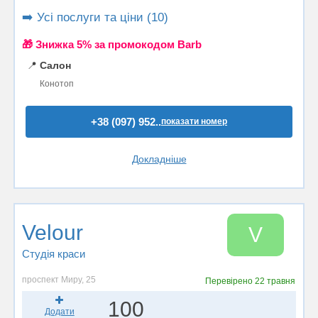
➡️ Усі послуги та ціни (10)
🎁 Знижка 5% за промокодом Barb
📍
Салон
Конотоп
+38 (097) 952..
показати номер
Докладніше
Velour
V
Студія краси
проспект Миру, 25
Перевірено
22 травня
100
Додати