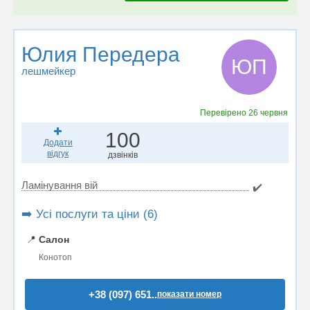
Юлия Передера
ЮП
лешмейкер
Перевірено
26 червня
100
Додати
відгук
дзвінків
Ламінування вій
✔️
➡️ Усі послуги та ціни (6)
📍
Салон
Конотоп
+38 (097) 651..
показати номер