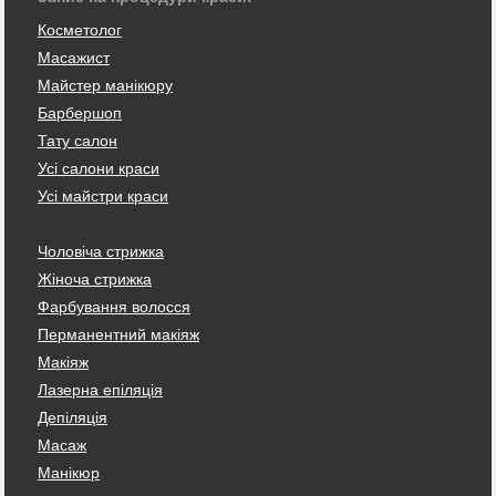
Косметолог
Масажист
Майстер манікюру
Барбершоп
Тату салон
Усі салони краси
Усі майстри краси
Чоловіча стрижка
Жіноча стрижка
Фарбування волосся
Перманентний макіяж
Макіяж
Лазерна епіляція
Депіляція
Масаж
Манікюр