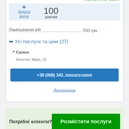
100
Додати
відгук
дзвінків
Ламінування вій
550 грн.
➡️ Усі послуги та ціни (27)
📍
Салон
Конотоп, Мира, 10
+38 (068) 342..
показати номер
Докладніше
Розмістити послуги
Потрібні клієнти?