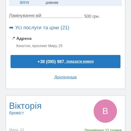
відгук
дзвінків
Ламінування вій
500 грн.
➡️ Усі послуги та ціни (21)
📍
Адреса
Конотоп, проспект Миру, 25
+38 (095) 987..
показати номер
Докладніше
Вікторія
В
бровіст
Мира, 10
Перевірено
22 травня