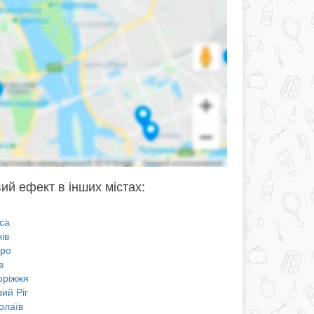
ий ефект в інших містах:
са
ів
про
в
оріжжя
ий Ріг
олаїв