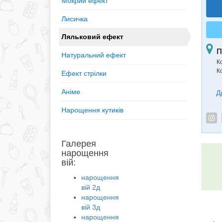
Мокрий ефект
Лисичка
Ляльковий ефект
П
Натуральний ефект
К
К
Ефект стрілки
Аніме
Д
Нарощення кутиків
Галерея
нарощення
вій:
нарощення
вій 2д
нарощення
вій 3д
нарощення