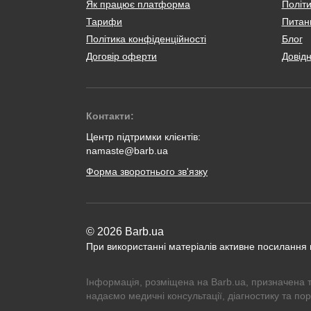
Як працює платформа
Політи
Тарифи
Питанн
Політика конфіденційності
Блог
Договір оферти
Довід
Контакти:
Центр підтримки клієнтів:
namaste@barb.ua
Форма зворотнього зв'язку
© 2026 Barb.ua
При використанні матеріалів активне посилання
Інформація, розміщена на Barb.ua, призначена 
надаємо медичні консультації, діагностику та по