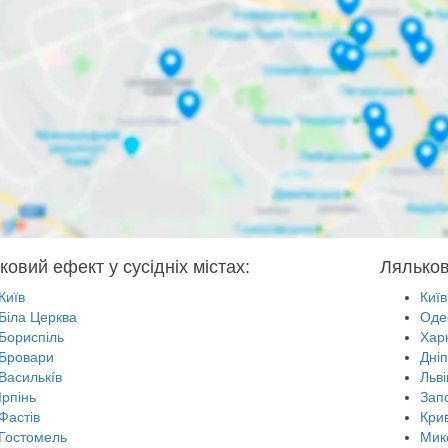
ковий ефект у сусідніх містах:
Ляльков
Київ
Київ
Біла Церква
Оде
Бориспіль
Харк
Бровари
Дні
Василькíв
Льві
Ірпінь
Зап
Фастів
Крив
Гостомель
Мик