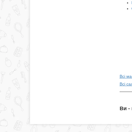
Всі м
Всі са
Ви -