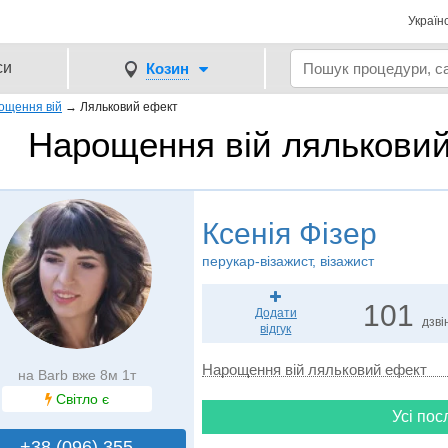
Україн
си
Козин
ощення вій
→
Ляльковий ефект
Нарощення вій ляльковий
Ксенія Фізер
перукар-візажист, візажист
101
Додати
дзві
відгук
Нарощення вій ляльковий ефект
на Barb вже 8м 1т
Світло є
Усі пос
+38 (096) 355..