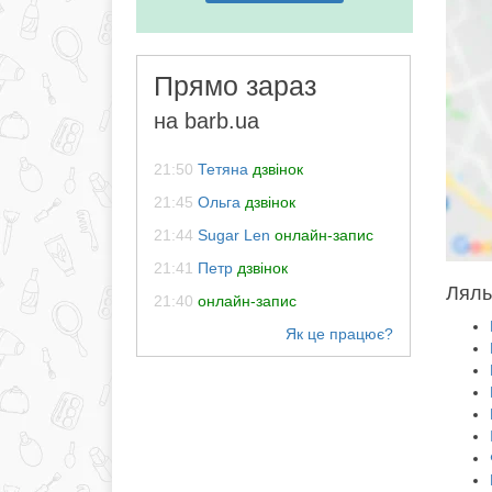
Прямо зараз
на barb.ua
21:50
Тетяна
дзвінок
21:45
Ольга
дзвінок
21:44
Sugar Len
онлайн-запис
21:41
Петр
дзвінок
Ляль
21:40
онлайн-запис