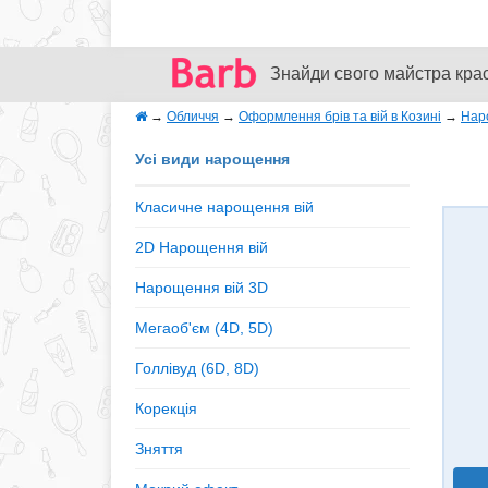
Знайди свого майстра кра
→
Обличчя
→
Оформлення брів та вій в Козині
→
Нар
Усі види нарощення
Класичне нарощення вій
2D Нарощення вій
Нарощення вій 3D
Мегаоб'єм (4D, 5D)
Голлівуд (6D, 8D)
Корекція
Зняття