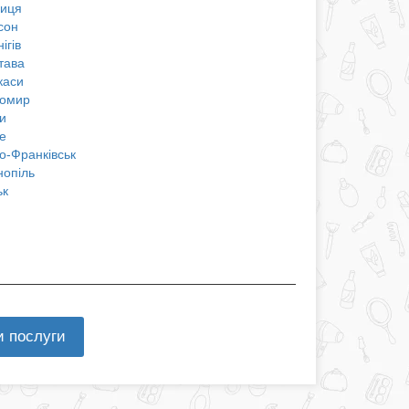
ниця
сон
ігів
тава
каси
омир
и
е
о-Франківськ
нопіль
ьк
и послуги