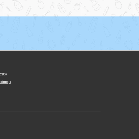
саж
нікюр