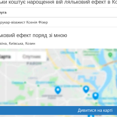
ьки коштує нарощення вій ляльковий ефект в Ко
уга
рукар-візажист Ксенія Фізер
ковий ефект поряд зі мною
їна, Київська, Козин
Дивитися на карті