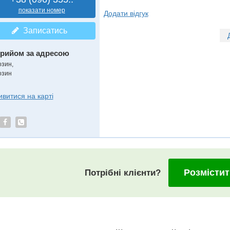
показати номер
Додати відгук
Записатись
рийом за адресою
озин,
озин
ивитися на карті
Розмістит
Потрібні клієнти?