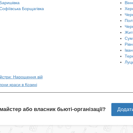
Баришівка
Він
Софіївська Борщагівка
Хер
Черн
Пол
Чер
Жит
Сум
Рівн
Іван
Тер
Луц
айстри: Нарощення вій
лони краси в Козині
 майстер або власник бьюті-організації?
Додат