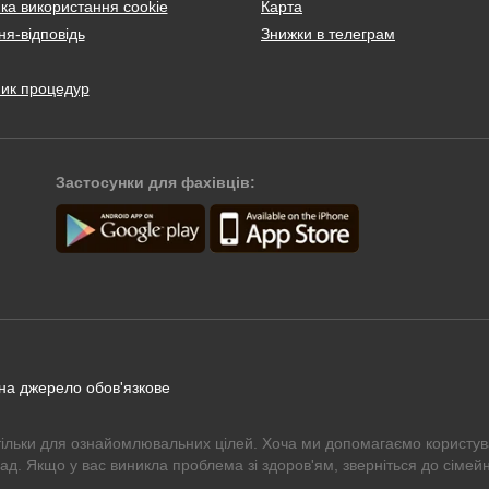
ка використання cookie
Карта
я-відповідь
Знижки в телеграм
ник процедур
Застосунки для фахівців:
 на джерело обов'язкове
тільки для ознайомлювальних цілей. Хоча ми допомагаємо користув
рад. Якщо у вас виникла проблема зі здоров'ям, зверніться до сімейн