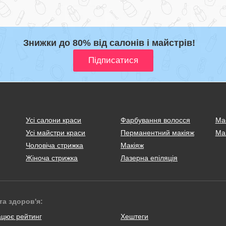
Знижки до 80% від салонів і майстрів!
Усі салони краси
Фарбування волосся
Ма
Усі майстри краси
Перманентний макіяж
Ма
Чоловіча стрижка
Макіяж
Жіноча стрижка
Лазерна епіляція
та здоров'я:
ацює рейтинг
Хештеги