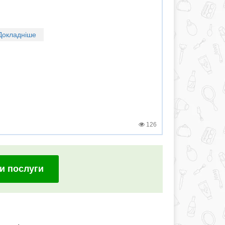
Докладніше
126
и послуги