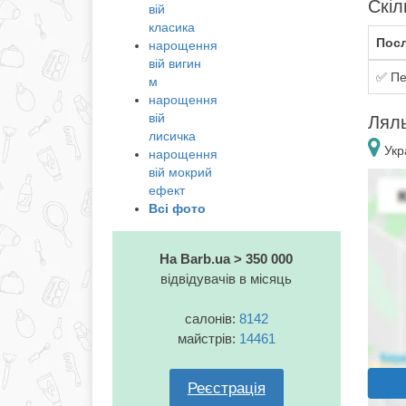
Скіл
вій
класика
Посл
нарощення
вій вигин
✅ Пе
м
нарощення
вій
Ляль
лисичка
Укра
нарощення
вій мокрий
ефект
Всі фото
На Barb.ua > 350 000
відвідувачів в місяць
салонів:
8142
майстрів:
14461
Реєстрація