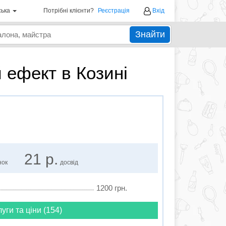
ська
Потрібні клієнти?
Реєстрація
Вхід
Знайти
 ефект в Козині
21 р.
нок
досвід
1200 грн.
луги та ціни (154)