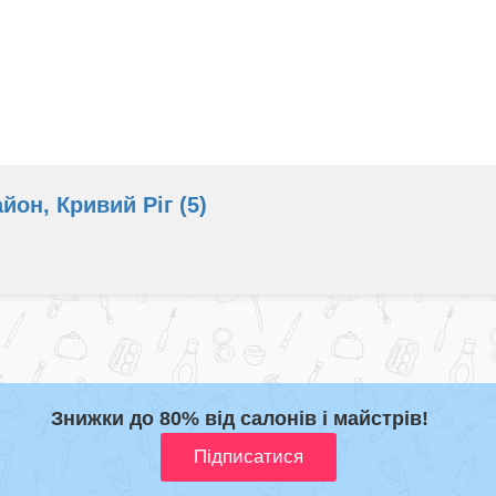
он, Кривий Ріг (5)
Знижки до 80% від салонів і майстрів!