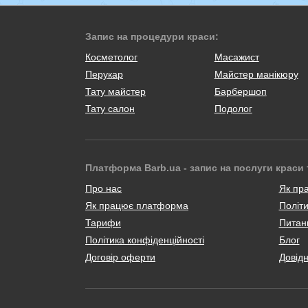
Запис на процедури краси:
Косметолог
Масажист
Перукар
Майстер манікюру
Тату майстер
Барбершоп
Тату салон
Подолог
Платформа Barb.ua - запис на послуги краси 
Про нас
Як пр
Як працює платформа
Політи
Тарифи
Питанн
Політика конфіденційності
Блог
Договір оферти
Довід