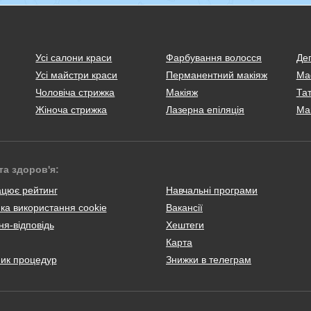
Усі салони краси
Фарбування волосся
Деп
Усі майстри краси
Перманентний макіяж
Ма
Чоловіча стрижка
Макіяж
Тат
Жіноча стрижка
Лазерна епіляція
Ма
та здоров'я:
ацює рейтинг
Навчальні програми
ка використання cookie
Вакансії
я-відповідь
Хештеги
Карта
ник процедур
Знижки в телеграм