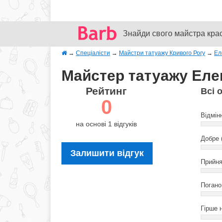
Знайди свого майстра кра
→
Спеціалісти
→
Майстри татуажу Кривого Рогу
→
Ел
Майстер татуажу Елен
Рейтинг
Всі 
0
Відмін
на основі 1 відгуків
Добре 
Залишити відгук
Прийня
Погано 
Гірше н