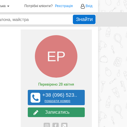
ська
Потрібні клієнти?
Реєстрація
Вхід
Знайти
ЕР
Перевірено
28 квітня
+38 (096) 523..
показати номер
Записатись