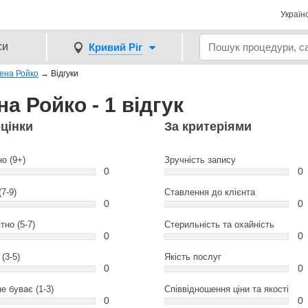
Україн
си
Кривий Ріг
ена Ройко
→
Відгуки
а Ройко - 1 відгук
оцінки
За критеріями
но (9+)
Зручність запису
0
0
(7-9)
Ставлення до клієнта
0
0
тно (5-7)
Стерильність та охайність
0
0
(3-5)
Якість послуг
0
0
е буває (1-3)
Співвідношення ціни та якості
0
0