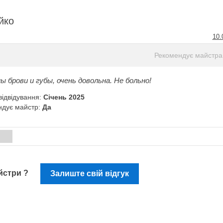
йко
10.
Рекомендує майстра
ы брови и губы, очень довольна. Не больно!
відвідування:
Січень 2025
ндує майстр:
Да
и
айстри ?
Залиште свій відгук