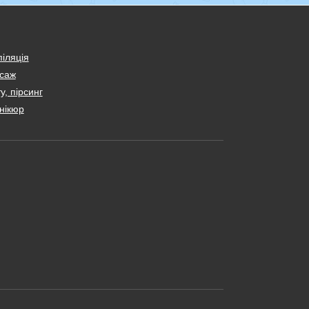
іляція
саж
у, пірсинг
нікюр