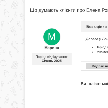
Що думають клієнти про Елена Ро
Без оцінки
М
Делала у Лен
Період 
Марина
Рекоме
Період відвідування:
Січень 2025
Відповіст
Ви - клієнт м