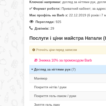
Ключові напрямки:
догляд за нігтями рук, догля
✅️ Формат роботи:
Приватний кабінет; за адре
Має профіль на Barb з:
22.12.2019 (6 років i 7 м
Перегляди:
925
Дзвінків:
29
Послуги і ціни майстра Натали (
Уточніть ціни перед записом
🎁 Знижка 10% за промокодом Barb
Догляд за нігтями рук
(7)
Манікюр
Покриття нігтів / руки
Покриття гель-лаком / руки
Зняття гель лаку