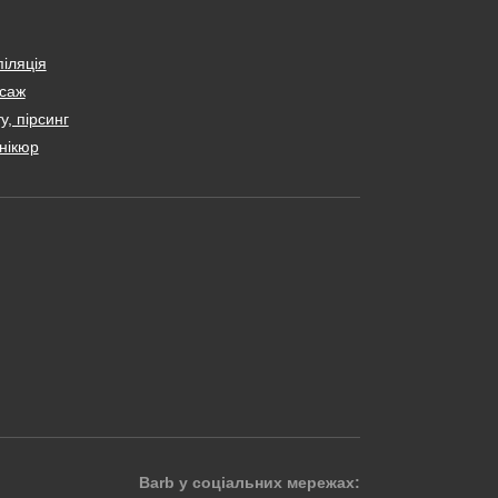
іляція
саж
у, пірсинг
нікюр
Barb у соціальних мережах: