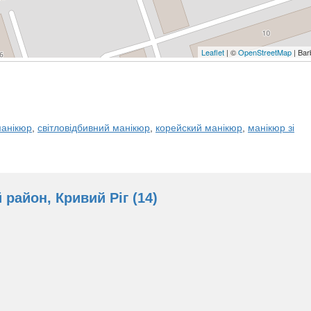
Leaflet
| ©
OpenStreetMap
| Bar
манікюр
,
світловідбивний манікюр
,
корейский манікюр
,
манікюр зі
район, Кривий Ріг (14)