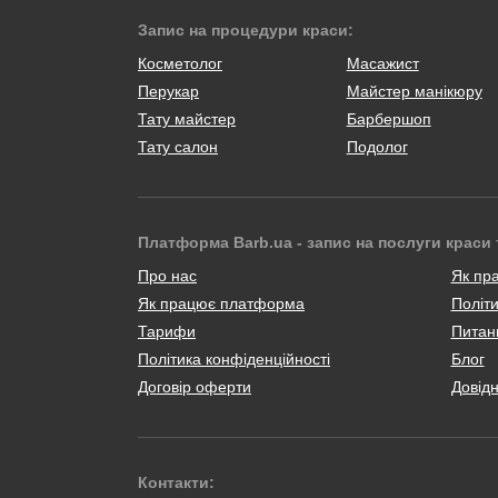
Запис на процедури краси:
Косметолог
Масажист
Перукар
Майстер манікюру
Тату майстер
Барбершоп
Тату салон
Подолог
Платформа Barb.ua - запис на послуги краси 
Про нас
Як пр
Як працює платформа
Політи
Тарифи
Питанн
Політика конфіденційності
Блог
Договір оферти
Довід
Контакти: