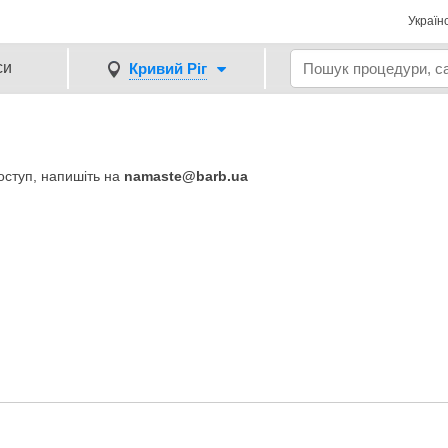
Україн
си
Кривий Ріг
доступ, напишіть на
namaste@barb.ua