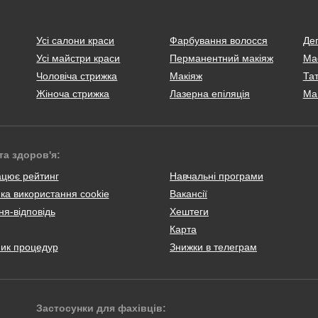
Усі салони краси
Фарбування волосся
Деп
Усі майстри краси
Перманентний макіяж
Ма
Чоловіча стрижка
Макіяж
Тат
Жіноча стрижка
Лазерна епіляція
Ма
та здоров'я:
ацює рейтинг
Навчальні програми
ка використання cookie
Вакансії
я-відповідь
Хештеги
Карта
ник процедур
Знижки в телеграм
Застосунки для фахівців: