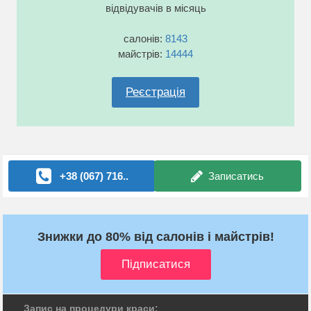
відвідувачів в місяць
салонів:
8143
майстрів:
14444
Реєстрація
+38 (067) 716..
Записатись
Знижки до 80% від салонів і майстрів!
Запис на процедури краси: