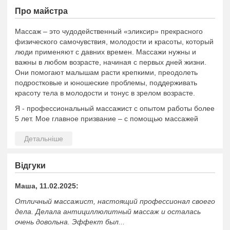
Про майстра
Массаж – это чудодейственный «эликсир» прекрасного
физического самочувствия, молодости и красоты, который
люди применяют с давних времен. Массажи нужны и
важны в любом возрасте, начиная с первых дней жизни.
Они помогают малышам расти крепкими, преодолеть
подростковые и юношеские проблемы, поддерживать
красоту тела в молодости и тонус в зрелом возрасте.
Я - профессиональный массажист с опытом работы более
5 лет. Мое главное призвание – с помощью массажей
дарить людям здоровье, отдых, позитив и умиротворение.
Владею любым видом массажа: детским, классическим,
реабилитационным, антицеллюлитным, спортивным и т.д.
Гарантирую, что после сеансов вы будете ощущать
Відгуки
легкость во всем теле и гармонию в душе, а результатом
терапии станет стройная фигура, упругие мышцы и
Маша, 11.02.2025:
красивая осанка.
Отличный массажист, настоящий профессионал своего
дела. Делала антициллюлитный массаж и осталась
очень довольна. Эффект был...