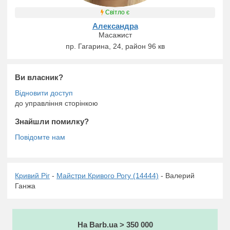
Світло є
Александра
Масажист
пр. Гагарина, 24, район 96 кв
Ви власник?
до управління сторінкою
Знайшли помилку?
Кривий Ріг
-
Майстри Кривого Рогу (14444)
- Валерий
Ганжа
На Barb.ua > 350 000