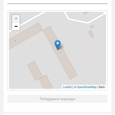
+
−
Leaflet
| ©
OpenStreetMap
| Barb
Побудувати маршрут