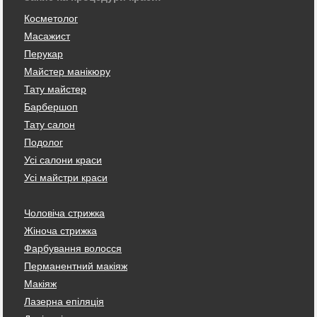
Косметолог
Масажист
Перукар
Майстер манікюру
Тату майстер
Барбершоп
Тату салон
Подолог
Усі салони краси
Усі майстри краси
Чоловіча стрижка
Жіноча стрижка
Фарбування волосся
Перманентний макіяж
Макіяж
Лазерна епіляція