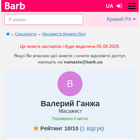
UA
Кривий Ріг
→
Спеціалісти
→
Масажисти Кривого Рогу
Ця анкета застаріла і буде видалена 05.08.2026.
Якщо Ви власник цієї анкети і хочете відновити доступ,
напишіть на
namaste@barb.ua
В
Валерий Ганжа
Масажист
Перевірено
6 квітня
Рейтинг 10/10
(
1 відгук
)