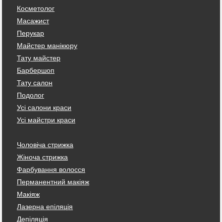
Косметолог
Масажист
Перукар
Майстер манікюру
Тату майстер
Барбершоп
Тату салон
Подолог
Усі салони краси
Усі майстри краси
Чоловіча стрижка
Жіноча стрижка
Фарбування волосся
Перманентний макіяж
Макіяж
Лазерна епіляція
Депіляція