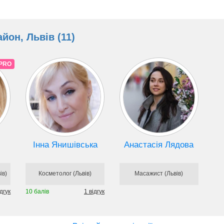
йон, Львів (11)
PRO
Інна Янишівська
Анастасія Лядова
ів)
Косметолог (Львів)
Масажист (Львів)
дгук
10 балів
1 відгук