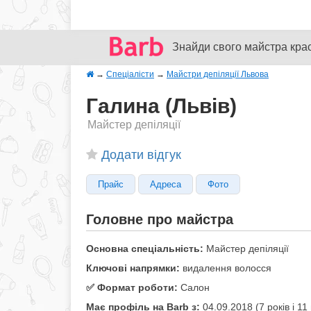
Знайди свого майстра кра
→
Спеціалісти
→
Майстри депіляції Львова
Галина (Львів)
Майстер депіляції
Додати відгук
Прайс
Адреса
Фото
Головне про майстра
Основна спеціальність:
Майстер депіляції
Ключові напрямки:
видалення волосся
✅️ Формат роботи:
Салон
Має профіль на Barb з:
04.09.2018 (7 років i 11