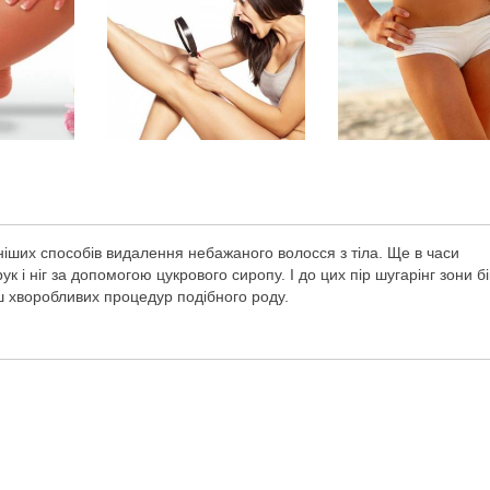
іших способів видалення небажаного волосся з тіла. Ще в часи
 і ніг за допомогою цукрового сиропу. І до цих пір шугарінг зони бік
ш хворобливих процедур подібного роду.