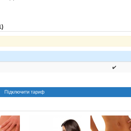
1)
✔️
Підключити тариф