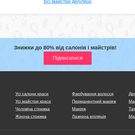
Всі майстри депіляції
Знижки до 80% від салонів і майстрів!
Усі салони краси
Фарбування волосся
Деп
Усі майстри краси
Перманентний макіяж
Ма
Чоловіча стрижка
Макіяж
Тат
Жіноча стрижка
Лазерна епіляція
Ма