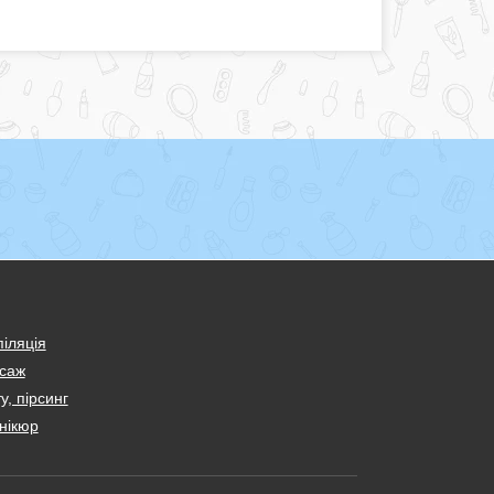
іляція
саж
у, пірсинг
нікюр