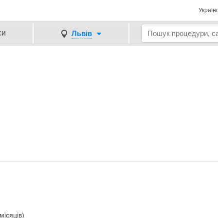
Україн
си
Львів
 місяців)