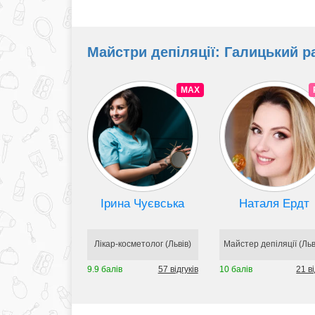
Майстри депіляції: Галицький ра
MAX
Ірина Чуєвська
Наталя Ердт
Лікар-косметолог (Львів)
Майстер депіляції (Льв
9.9 балів
57 відгуків
10 балів
21 ві