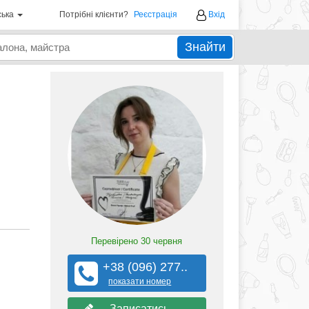
ська
Потрібні клієнти?
Реєстрація
Вхід
Знайти
Перевірено
30 червня
+38 (096) 277..
показати номер
Записатись