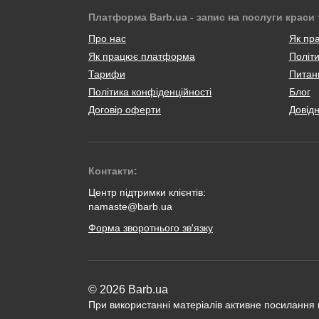
Платформа Barb.ua - запис на послуги краси 
Про нас
Як пр
Як працює платформа
Політи
Тарифи
Питанн
Політика конфіденційності
Блог
Договір оферти
Довід
Контакти:
Центр підтримки клієнтів:
namaste@barb.ua
Форма зворотнього зв'язку
© 2026 Barb.ua
При використанні матеріалів активне посилання