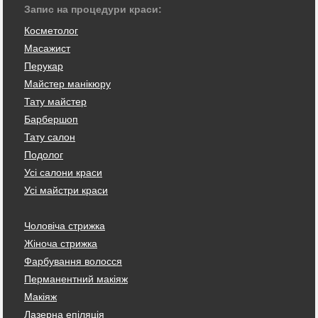
Запис на процедури краси:
Косметолог
Масажист
Перукар
Майстер манікюру
Тату майстер
Барбершоп
Тату салон
Подолог
Усі салони краси
Усі майстри краси
Чоловіча стрижка
Жіноча стрижка
Фарбування волосся
Перманентний макіяж
Макіяж
Лазерна епіляція