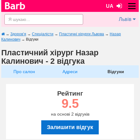
UA
Львів
→
Здоров’я
→
Спеціалісти
→
Пластичні хірурги Львова
→
Назар
Калинович
→
Відгуки
Пластичний хірург Назар
Калинович - 2 відгука
Про салон
Адреси
Відгуки
Рейтинг
9.5
на основі 2 відгуків
Залишити відгук