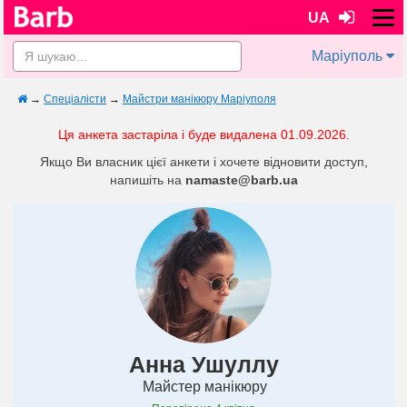
UA
Маріуполь
→
Спеціалісти
→
Майстри манікюру Маріуполя
Ця анкета застаріла і буде видалена 01.09.2026.
Якщо Ви власник цієї анкети і хочете відновити доступ,
напишіть на
namaste@barb.ua
Анна Ушуллу
Майстер манікюру