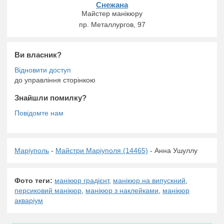
Снежана
Майстер манікюру
пр. Металлургов, 97
Ви власник?
до управління сторінкою
Знайшли помилку?
Маріуполь
-
Майстри Маріуполя (14465)
- Анна Ушуллу
Фото теги:
манікюр градієнт
,
манікюр на випускний
,
персиковий манікюр
,
манікюр з наклейками
,
манікюр
акваріум