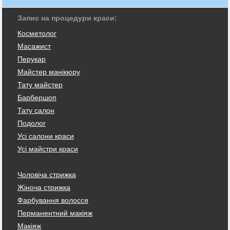
Запис на процедури краси:
Косметолог
Масажист
Перукар
Майстер манікюру
Тату майстер
Барбершоп
Тату салон
Подолог
Усі салони краси
Усі майстри краси
Чоловіча стрижка
Жіноча стрижка
Фарбування волосся
Перманентний макіяж
Макіяж