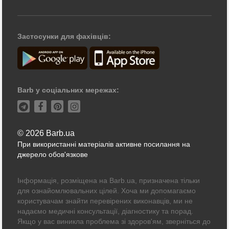
Застосунки для фахівців:
Barb у соціальних мережах:
© 2026 Barb.ua
При використанні матеріалів активне посилання на
джерело обов'язкове
Інформація, розміщена на Barb.ua, призначена тільки
для ознайомлювальних цілей. Хоча ми допомагаємо
користувачам знайти перевірених виконавців, ми не
надаємо медичні консультації, діагностику та порад.
Якщо у вас виникла проблема зі здоров'ям, зверніться до