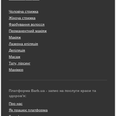
Чоловіча стрижка
Жіноча стрижка
Фарбування волосся
Перманентний макіяж
Макіяж
Лазерна епіляція
Депіляція
Масаж
Тату, пірсинг
Манікюр
Платформа Barb.ua - запис на послуги краси та
здоров'я:
Про нас
Як працює платформа