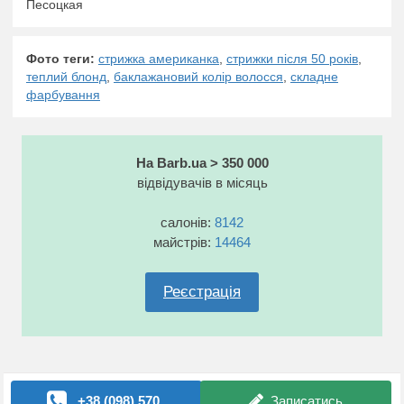
Песоцкая
Фото теги:
стрижка американка
,
стрижки після 50 років
,
теплий блонд
,
баклажановий колір волосся
,
складне
фарбування
На Barb.ua > 350 000
відвідувачів в місяць
салонів:
8142
майстрів:
14464
Реєстрація
+38 (098) 570..
Записатись