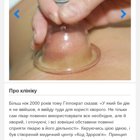
Про клiнiку
Більш ніж 2000 років тому Гіппократ сказав: «У який би дім
я не ввійшов, я ввійду туди для користі хворого. Не тільки
сам лікар повинен використовувати все необхідне, але й
хворий, і оточуючі, і всі зовнішні обставини повинні
сприяти лікарю в його діяльності». Керуючись цією ідеєю, і
був створений медичний центр «Код Здоров'я». Принцип