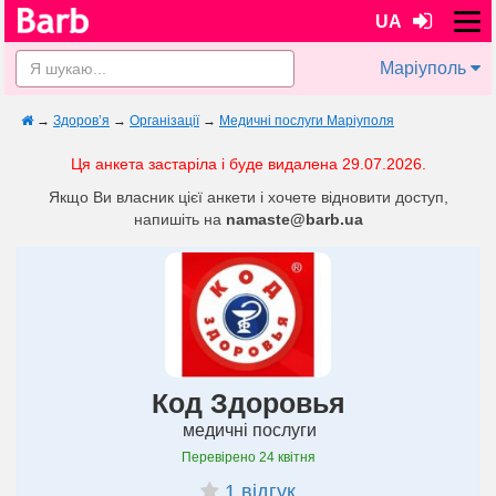
UA
Маріуполь
→
Здоров’я
→
Організації
→
Медичні послуги Маріуполя
Ця анкета застаріла і буде видалена 29.07.2026.
Якщо Ви власник цієї анкети і хочете відновити доступ,
напишіть на
namaste@barb.ua
Код Здоровья
медичні послуги
Перевірено
24 квітня
1 відгук