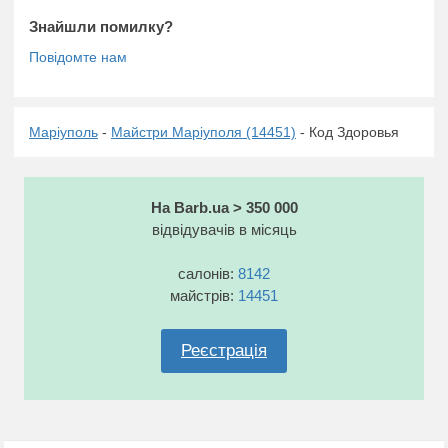
Знайшли помилку?
Маріуполь
-
Майстри Маріуполя (14451)
- Код Здоровья
На Barb.ua > 350 000
відвідувачів в місяць
салонів:
8142
майстрів:
14451
Реєстрація