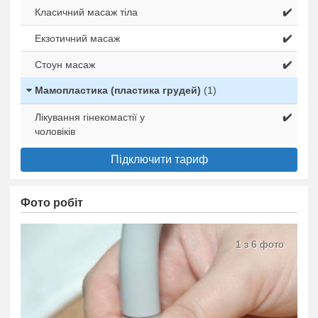
Класичний масаж тіла
✔️
Екзотичний масаж
✔️
Стоун масаж
✔️
Мамопластика (пластика грудей)
(1)
Лікування гінекомастії у
✔️
чоловіків
Підключити тариф
Фото робіт
1 з 6 фото