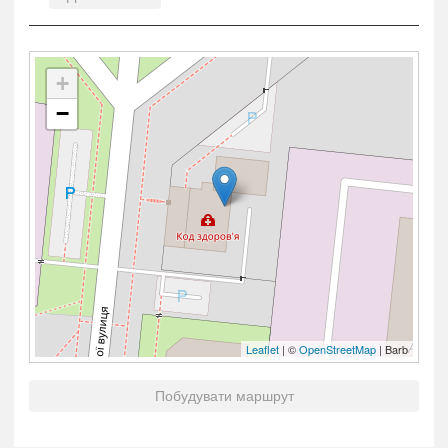
+
−
Leaflet
| ©
OpenStreetMap
| Barb
Побудувати маршрут