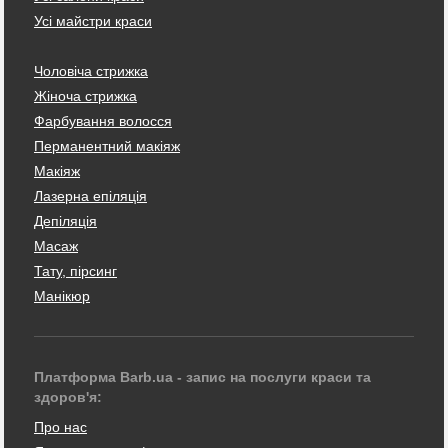
Усі майстри краси
Чоловіча стрижка
Жіноча стрижка
Фарбування волосся
Перманентний макіяж
Макіяж
Лазерна епіляція
Депіляція
Масаж
Тату, пірсинг
Манікюр
Платформа Barb.ua - запис на послуги краси та
здоров'я:
Про нас