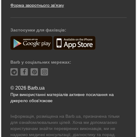
Форма зворотнього зв'язку
Застосунки для фахівців:
Barb у соціальних мережах:
© 2026 Barb.ua
При використанні матеріалів активне посилання на
джерело обов'язкове
Інформація, розміщена на Barb.ua, призначена тільки
для ознайомлювальних цілей. Хоча ми допомагаємо
користувачам знайти перевірених виконавців, ми не
надаємо медичні консультації, діагностику та порад.