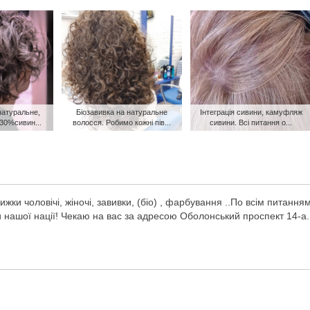
натуральне,
Біозавивка на натуральне
Інтеграція сивини, камуфляж
 30%сивин...
волосся. Робимо кожні пів...
сивини. Всі питання о...
ки чоловічі, жіночі, завивки, (біо) , фарбування ..По всім питання
и нашої нації! Чекаю на вас за адресою Оболонський проспект 14-а.