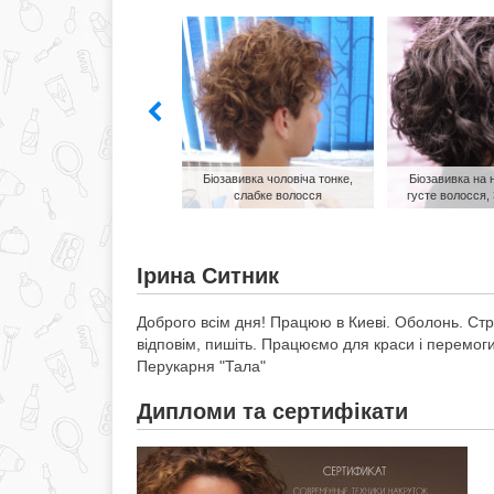
,
Біозавивка чоловіча тонке,
Біозавивка на 
слабке волосся
густе волосся,
Ірина Ситник
Доброго всім дня! Працюю в Киеві. Оболонь. Стриж
відповім, пишіть. Працюємо для краси і перемог
Перукарня "Тала"
Дипломи та сертифікати