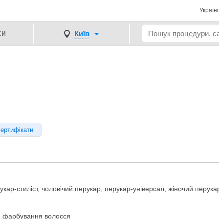
Україн
си
Київ
сертифікати
укар-стиліст, чоловічий перукар, перукар-універсал, жіночий перука
я, фарбування волосся