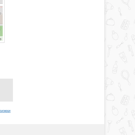
b
трижки