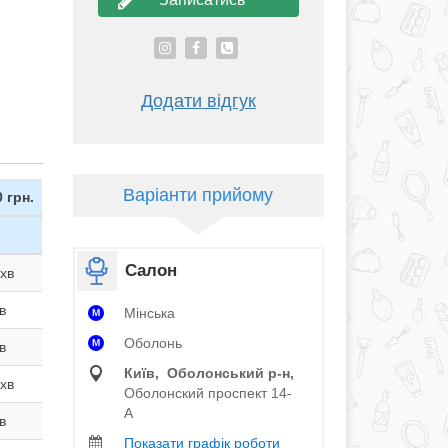
Додати відгук
Варіанти прийому
0 грн.
Салон
хв
в
Мінська
M
Оболонь
M
в
Київ, Оболонський р‑н,
хв
Оболонский проспект 14-
А
в
Показати графік роботи