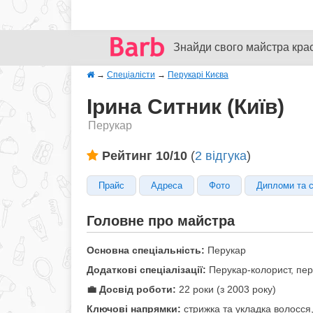
Знайди свого майстра кра
→
Спеціалісти
→
Перукарі Києва
Ірина Ситник (Київ)
Перукар
Рейтинг 10/10
(
2 відгука
)
Прайс
Адреса
Фото
Дипломи та 
Головне про майстра
Основна спеціальність:
Перукар
Додаткові спеціалізації:
Перукар-колорист, пер
💼 Досвід роботи:
22 роки (з 2003 року)
Ключові напрямки:
стрижка та укладка волосс