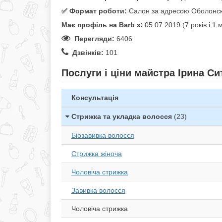
✅️ Формат роботи:
Салон за адресою Оболонски
Має профіль на Barb з:
05.07.2019 (7 років i 1 
Перегляди:
6406
Дзвінків:
101
Послуги і ціни майстра Ірина Си
Консультація
Стрижка та укладка волосся
(23)
Біозавивка волосся
Стрижка жіноча
Чоловіча стрижка
Завивка волосся
Чоловіча стрижка