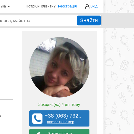
ська
Потрібні клієнти?
Реєстрація
Вхід
Знайти
Заходив(ла)
4 дні тому
+38 (063) 732..
р
показати номер
Записатись