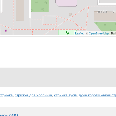
Leaflet
| ©
OpenStreetMap
| Bar
 стрижка
,
стрижка для хлопчика
,
стрижка вусів
,
дуже короткі жіночі с