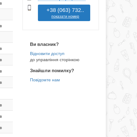
в
+38 (063) 732..
показати номер
в
Ви власник?
в
до управління сторінкою
в
Знайшли помилку?
в
в
в
в
в