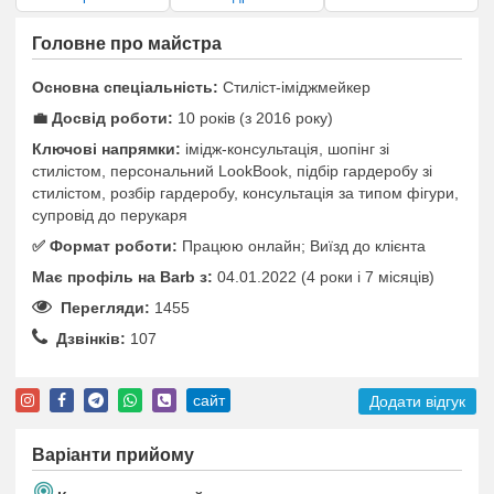
Головне про майстра
Основна спеціальність:
Стиліст-іміджмейкер
💼 Досвід роботи:
10 років (з 2016 року)
Ключові напрямки:
імідж-консультація, шопінг зі
стилістом, персональний LookBook, підбір гардеробу зі
стилістом, розбір гардеробу, консультація за типом фігури,
супровід до перукаря
✅️ Формат роботи:
Працюю онлайн; Виїзд до клієнта
Має профіль на Barb з:
04.01.2022 (4 роки i 7 місяців)
Перегляди:
1455
Дзвінків:
107
сайт
Додати відгук
Варіанти прийому