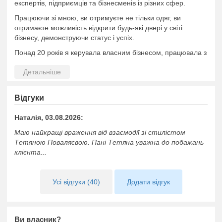
експертів, підприємців та бізнесменів із різних сфер.
Працюючи зі мною, ви отримуєте не тільки одяг, ви
отримаєте можливість відкрити будь-які двері у світі
бізнесу, демонструючи статус і успіх.
Понад 20 років я керувала власним бізнесом, працювала з
людьми, приймала стратегічні рішення. І весь цей час я
спостерігала, як зовнішній вигляд впливає на сприйняття
особистості, авторитет і ділову комунікацію.
Вступивши в новий етап свого життя, я вирішила
Відгуки
реалізувати те, що завжди було моєю сильною стороною і
моїм пристрасним захопленням — роботу з іміджем і
Наталія, 03.08.2026:
стилем.
Маю найкращі враження від взаємодії зі стилістом
Я отримала професійну освіту у сфері іміджу і створила
Тетяною Поваляєвою. Пані Тетяна уважна до побажань
авторську систему роботи зі створення іміджу та стилю,
клієнта...
поєднавши досвід і нові знання:
— підбір одягу, що відповідає цілям і завданням;
Усі відгуки (40)
Додати відгук
— колірний аналіз і пропорції фігури;
— підбір зачіски, макіяжу та догляду;
Ви власник?
— робота з індивідуальними запитами клієнтів у створенні