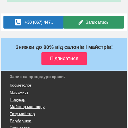
сприймають за зовнішністю. Оцінюють за словами. І
поважають — за дії. Але спочатку завжди — погляд.»
+38 (067) 447..
Записатись
Знижки до 80% від салонів і майстрів!
Запис на процедури краси:
Косметолог
Масажист
Перукар
Майстер манікюру
Тату майстер
Барбершоп