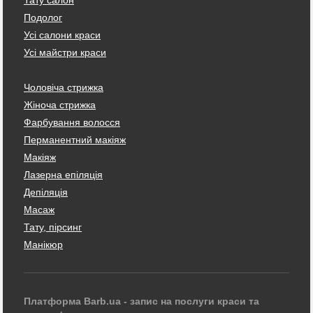
Тату салон
Подолог
Усі салони краси
Усі майстри краси
Чоловіча стрижка
Жіноча стрижка
Фарбування волосся
Перманентний макіяж
Макіяж
Лазерна епіляція
Депіляція
Масаж
Тату, пірсинг
Манікюр
Платформа Barb.ua - запис на послуги краси та