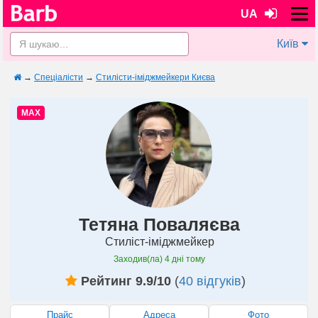
UA
Київ
→
Спеціалісти
→
Стилісти-іміджмейкери Києва
MAX
Тетяна Поваляєва
Стиліст-іміджмейкер
Заходив(ла)
4 дні тому
Рейтинг 9.9/10
(
40 відгуків
)
Прайс
Адреса
Фото