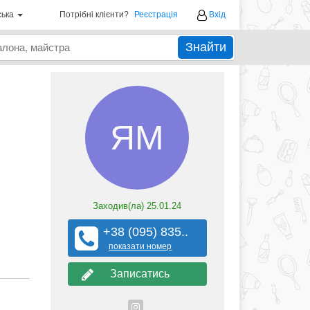
ська
Потрібні клієнти?
Реєстрація
Вхід
Знайти
ЯМ
Заходив(ла)
25.01.24
+38 (095) 835..
показати номер
Записатись