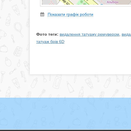
Показати графік роботи
Фото теги:
видалення татуажу ремувером
,
вида
татуаж брів 6D