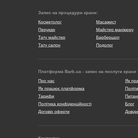
Запис на процедури краси:
Косметолог
Масажист
Перукар
Майстер манікюру
Тату майстер
Барбершоп
Тату салон
Подолог
Платформа Barb.ua - запис на послуги краси 
Про нас
Як пр
Як працює платформа
Політи
Тарифи
Питанн
Політика конфіденційності
Блог
Договір оферти
Довід