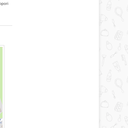
орогі