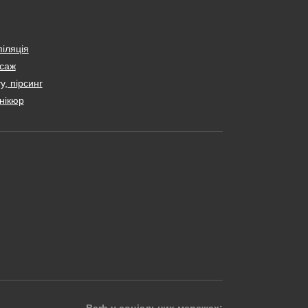
іляція
саж
у, пірсинг
нікюр