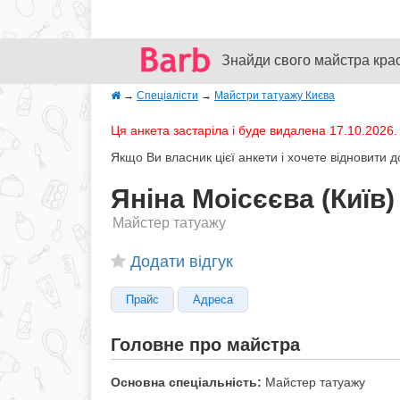
Знайди свого майстра кра
→
Спеціалісти
→
Майстри татуажу Києва
Ця анкета застаріла і буде видалена 17.10.2026.
Якщо Ви власник цієї анкети і хочете відновити 
Яніна Моісєєва (Київ)
Майстер татуажу
Додати відгук
Прайс
Адреса
Головне про майстра
Основна спеціальність:
Майстер татуажу