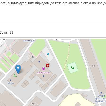
сті, з індивідуальним підходом до кожного клієнта. Чекаю на Вас д
Сотні, 33