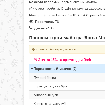
Ключові напрямки:
перманентный макияж
✅️ Формат роботи:
Студія татуажу за адресою в
Має профіль на Barb з:
25.01.2024 (2 роки i 6 м
Перегляди:
76
Дзвінків:
96
Послуги і ціни майстра Яніна Мо
Уточніть ціни перед записом
🎁 Знижка 15% за промокодом Barb
Перманентный макияж
(7)
Пудрові брови
Корекція татуажу брів
Акварельні губи
Корекція татуажу губ