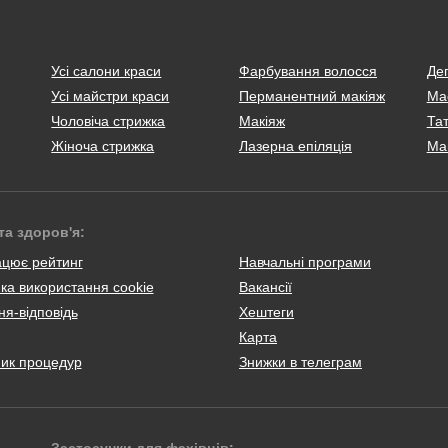
Усі салони краси
Фарбування волосся
Деп
Усі майстри краси
Перманентний макіяж
Ма
Чоловіча стрижка
Макіяж
Тат
Жіноча стрижка
Лазерна епіляція
Ма
та здоров'я:
ацює рейтинг
Навчальні програми
ка використання cookie
Вакансії
я-відповідь
Хештеги
Карта
ник процедур
Знижки в телеграм