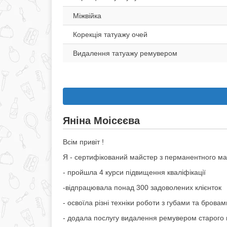
Міжвійка
Корекція татуажу очей
Видалення татуажу ремувером
Яніна Моісєєва
Всім привіт !
Я - сертифікований майстер з перманентного макі
- пройшла 4 курси підвищення кваліфікації
-відпрацювала понад 300 задоволених клієнток
- освоїла різні техніки роботи з губами та бровам
- додала послугу видалення ремувером старого