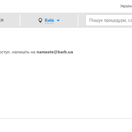
Україн
си
Київ
доступ, напишіть на
namaste@barb.ua