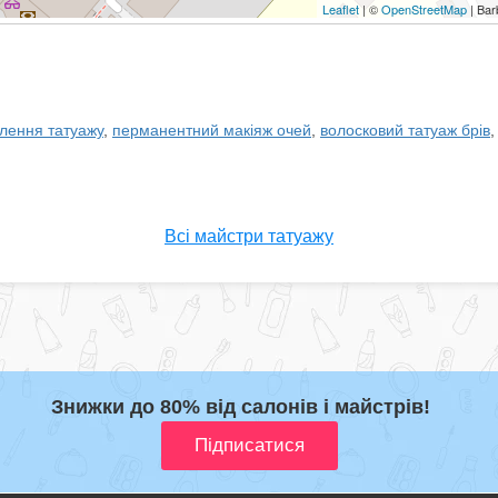
Leaflet
| ©
OpenStreetMap
| Bar
лення татуажу
,
перманентний макіяж очей
,
волосковий татуаж брів
,
Всі майстри татуажу
Знижки до 80% від салонів і майстрів!