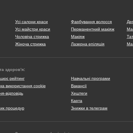
Усі салони краси
Фарбування волосся
Деп
Усі майстри краси
Перманентний макіяж
Ма
Чоловіча стрижка
Макіяж
Тат
Жіноча стрижка
Лазерна епіляція
Ма
та здоров'я:
ацює рейтинг
Навчальні програми
ка використання cookie
Вакансії
я-відповідь
Хештеги
Карта
ник процедур
Знижки в телеграм