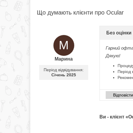
Що думають клієнти про Ocular
Без оцінки
М
Гарний офта
Дякую!
Марина
Процед
Період відвідування:
Період 
Січень 2025
Рекомен
Відповіст
Ви - клієнт «O