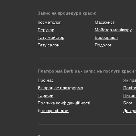
Запис на процедури краси:
Косметолог
Масажист
Перукар
Майстер манікюру
Тату майстер
Барбершоп
Тату салон
Подолог
Платформа Barb.ua - запис на послуги краси 
Про нас
Як пр
Як працює платформа
Політи
Тарифи
Питанн
Політика конфіденційності
Блог
Договір оферти
Довід