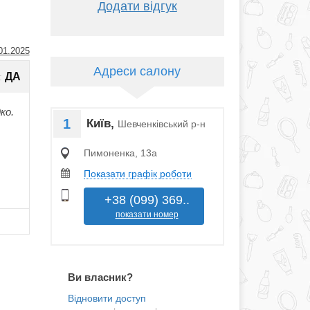
Додати відгук
01.2025
Адреси салону
ДА
:
ко.
1
Київ,
Шевченківський р-н
Пимоненка, 13a
Показати графік роботи
+38 (099) 369..
показати номер
Ви власник?