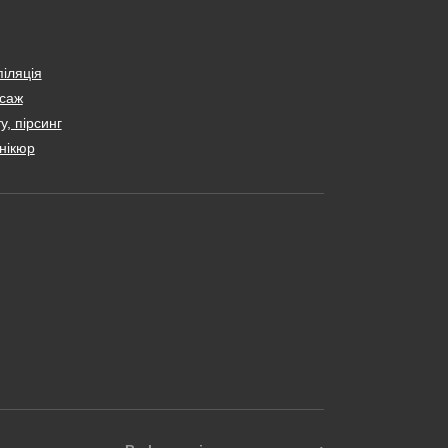
іляція
саж
у, пірсинг
нікюр