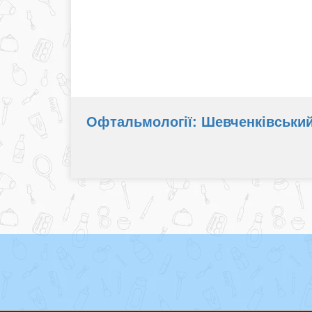
Офтальмології: Шевченківський 