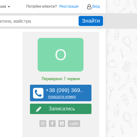
ська
Потрібні клієнти?
Реєстрація
Вхід
Знайти
O
Перевірено
7 червня
+38 (099) 369..
показати номер
Записатись
сайт