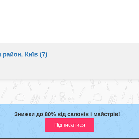
район, Київ (7)
Знижки до 80% від салонів і майстрів!