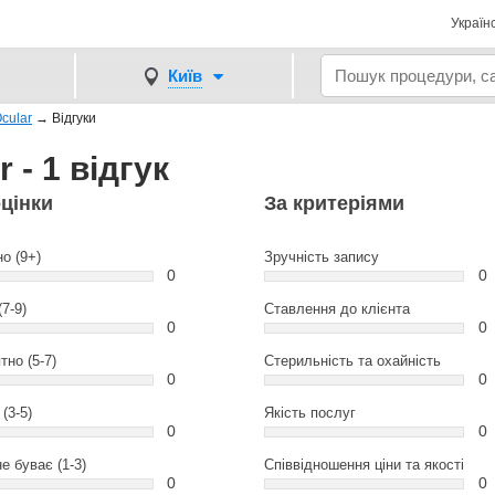
Україн
Київ
cular
→
Відгуки
- 1 відгук
оцінки
За критеріями
но (9+)
Зручність запису
0
0
(7-9)
Ставлення до клієнта
0
0
тно (5-7)
Стерильність та охайність
0
0
(3-5)
Якість послуг
0
0
е буває (1-3)
Співвідношення ціни та якості
0
0