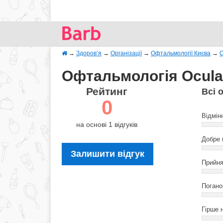
→
Здоров’я
→
Організації
→
Офтальмології Києва
→
O
Офтальмологія Ocular 
Рейтинг
Всі 
0
Відмін
на основі 1 відгуків
Добре 
Залишити відгук
Прийня
Погано 
Гірше н