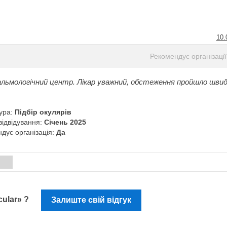
10.
Рекомендує організації
льмологічний центр. Лікар уважний, обстеження пройшло швид
ура:
Підбір окулярів
відвідування:
Січень 2025
дує організація:
Да
и
cular» ?
Залиште свій відгук