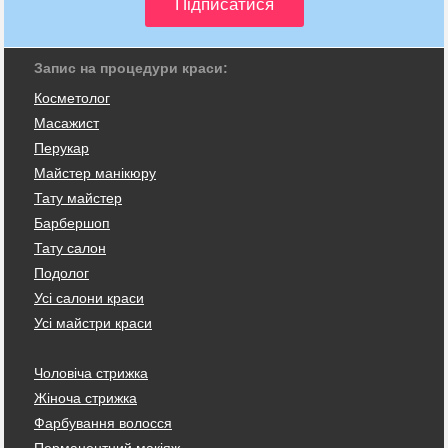
Запис на процедури краси:
Косметолог
Масажист
Перукар
Майстер манікюру
Тату майстер
Барбершоп
Тату салон
Подолог
Усі салони краси
Усі майстри краси
Чоловіча стрижка
Жіноча стрижка
Фарбування волосся
Перманентний макіяж