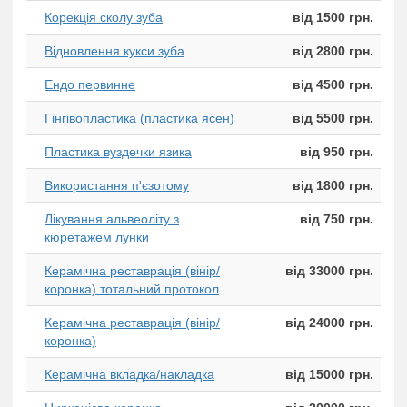
Корекція сколу зуба
від 1500 грн.
Відновлення кукси зуба
від 2800 грн.
Ендо первинне
від 4500 грн.
Гінгівопластика (пластика ясен)
від 5500 грн.
Пластика вуздечки язика
від 950 грн.
Використання п'єзотому
від 1800 грн.
Лікування альвеоліту з
від 750 грн.
кюретажем лунки
Керамічна реставрація (вінір/
від 33000 грн.
коронка) тотальний протокол
Керамічна реставрація (вінір/
від 24000 грн.
коронка)
Керамічна вкладка/накладка
від 15000 грн.