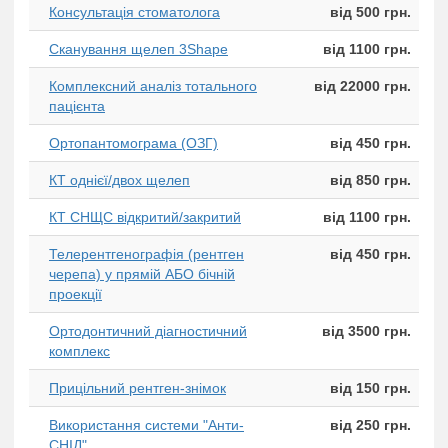
Консультація стоматолога
від 500 грн.
Сканування щелеп 3Shape
від 1100 грн.
Комплексний аналіз тотального
від 22000 грн.
пацієнта
Ортопантомограма (ОЗГ)
від 450 грн.
КТ однієї/двох щелеп
від 850 грн.
КТ СНЩС відкритий/закритий
від 1100 грн.
Телерентгенографія (рентген
від 450 грн.
черепа) у прямій АБО бічній
проекції
Ортодонтичний діагностичний
від 3500 грн.
комплекс
Прицільний рентген-знімок
від 150 грн.
Використання системи "Анти-
від 250 грн.
СНІД"