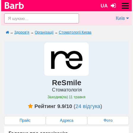
UA
Київ
→
Здоров’я
→
Організації
→
Стоматології Києва
ReSmile
Стоматологія
Заходив(ла)
11 травня
Рейтинг 9.9/10
(
24 відгука
)
Прайс
Адреса
Фото