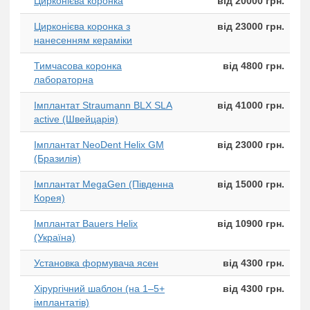
Цирконієва коронка
від 20000 грн.
Цирконієва коронка з
від 23000 грн.
нанесенням кераміки
Тимчасова коронка
від 4800 грн.
лабораторна
Імплантат Straumann BLX SLA
від 41000 грн.
active (Швейцарія)
Імплантат NeoDent Helix GM
від 23000 грн.
(Бразилія)
Імплантат MegaGen (Південна
від 15000 грн.
Корея)
Імплантат Bauers Helix
від 10900 грн.
(Україна)
Установка формувача ясен
від 4300 грн.
Хірургічний шаблон (на 1–5+
від 4300 грн.
імплантатів)