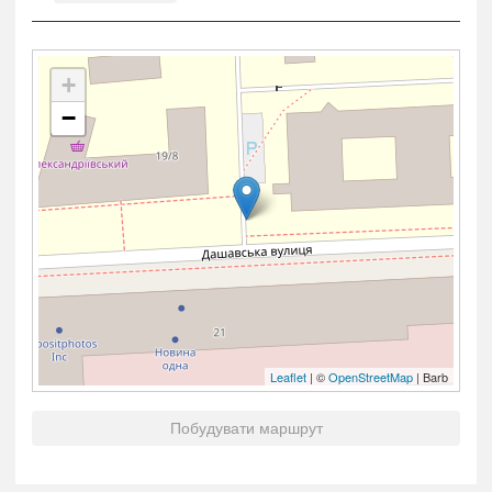
+
−
Leaflet
| ©
OpenStreetMap
| Barb
Побудувати маршрут