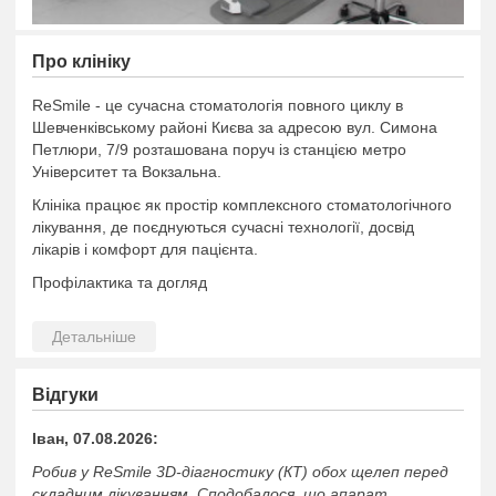
Про клiнiку
ReSmile - це сучасна стоматологія повного циклу в
Шевченківському районі Києва за адресою вул. Симона
Петлюри, 7/9 розташована поруч із станцією метро
Університет та Вокзальна.
Клініка працює як простір комплексного стоматологічного
лікування, де поєднуються сучасні технології, досвід
лікарів і комфорт для пацієнта.
Профілактика та догляд
-Професійна гігієна
-Лікування та профілактика захворювань ясен
Терапія:
Відгуки
- Лікування карієсу
Іван, 07.08.2026:
- Лікування каналів зубів
Робив у ReSmile 3D-діагностику (КТ) обох щелеп перед
- Пломбування та реставрації
складним лікуванням. Сподобалося, що апарат