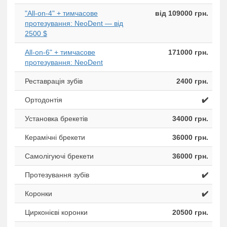
"All-on-4" + тимчасове
від 109000 грн.
протезування: NeoDent — від
2500 $
All-on-6" + тимчасове
171000 грн.
протезування: NeoDent
Реставрація зубів
2400 грн.
Ортодонтія
✔️
Установка брекетів
34000 грн.
Керамічні брекети
36000 грн.
Самолігуючі брекети
36000 грн.
Протезування зубів
✔️
Коронки
✔️
Цирконієві коронки
20500 грн.