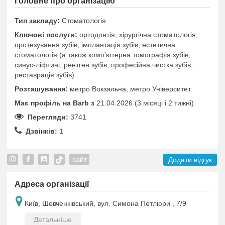
Головне про організацію
Тип закладу:
Стоматологія
Ключові послуги:
ортодонтія, хірургічна стоматологія,
протезування зубів, імплантація зубів, естетична
стоматологія (а також комп'ютерна томографія зубів,
синус-ліфтинг, рентген зубів, професійна чистка зубів,
реставрація зубів)
Розташування:
метро Вокзальна, метро Університет
Має профіль на Barb з
21.04.2026 (3 місяці i 2 тижні)
Перегляди:
3741
Дзвінків:
1
сайт
Додати відгук
Адреса організації
Київ, Шевченківський, вул. Симона Петлюри , 7/9
Детальніше