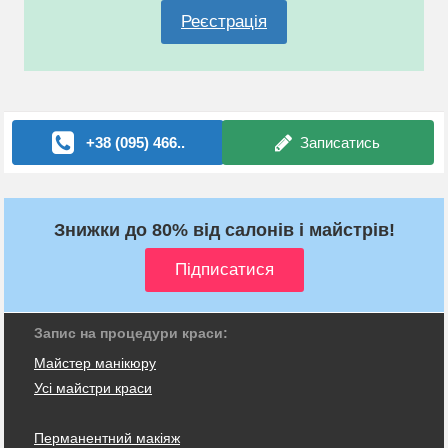
Реєстрація
+38 (095) 466..
Записатись
Знижки до 80% від салонів і майстрів!
Запис на процедури краси:
Майстер манікюру
Усі майстри краси
Перманентний макіяж