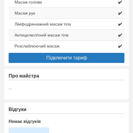
Масаж голови
✔️
Масаж рук
✔️
Лімфодренажний масаж тіла
✔️
Антицелюлітний масаж тіла
✔️
Розслаблюючий масаж
✔️
Підключити тариф
Про майстра
...
Відгуки
Немає відгуків