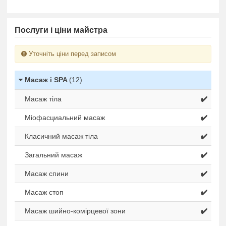
Послуги і ціни майстра
Уточніть ціни перед записом
Масаж і SPA
(12)
Масаж тіла
✔️
Міофасциальний масаж
✔️
Класичний масаж тіла
✔️
Загальний масаж
✔️
Масаж спини
✔️
Масаж стоп
✔️
Масаж шийно-комірцевої зони
✔️