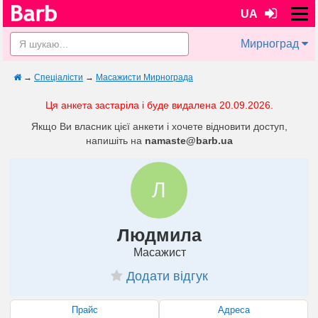
UA
Мирноград
→
Спеціалісти
→
Масажисти Мирнограда
Ця анкета застаріла і буде видалена 20.09.2026.
Якщо Ви власник цієї анкети і хочете відновити доступ,
напишіть на
namaste@barb.ua
Л
Людмила
Масажист
Додати відгук
Прайс
Адреса