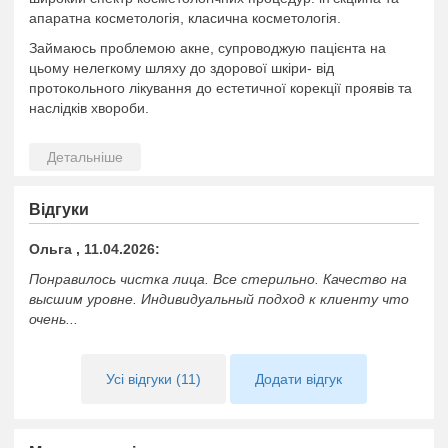
апаратна косметологія, класична косметологія.
Займаюсь проблемою акне, супроводжую пацієнта на
цьому нелегкому шляху до здорової шкіри- від
протокольного лікування до естетичної корекції проявів та
наслідків хвороби.
Ви тако ж можете звернутись з проблемою випадіння
волосся та захворюванням шкіри голови.
Буду рада нашому знайомству!
Відгуки
Ольга , 11.04.2026:
Понравилось чистка лица. Все стерильно. Качество на
высшим уровне. Индивидуальный подход к клиенту что
очень...
Усі відгуки (11)
Додати відгук