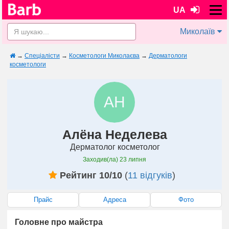
UA
Миколаїв
→
Спеціалісти
→
Косметологи Миколаєва
→
Дерматологи
косметологи
АН
Алёна Неделева
Дерматолог косметолог
Заходив(ла)
23 липня
Рейтинг 10/10
(
11 відгуків
)
Прайс
Адреса
Фото
Головне про майстра