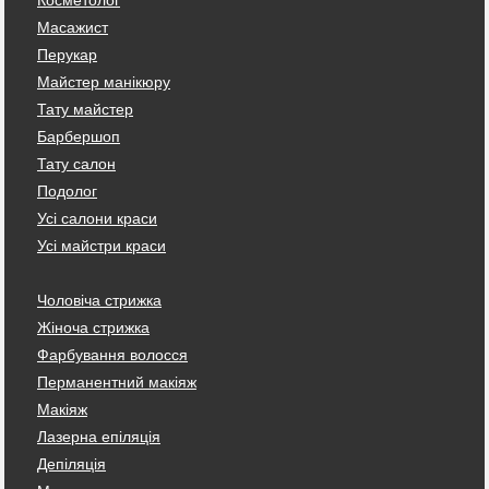
Косметолог
Масажист
Перукар
Майстер манікюру
Тату майстер
Барбершоп
Тату салон
Подолог
Усі салони краси
Усі майстри краси
Чоловіча стрижка
Жіноча стрижка
Фарбування волосся
Перманентний макіяж
Макіяж
Лазерна епіляція
Депіляція