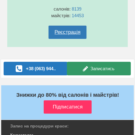
салонів:
8139
майстрів:
14453
Реєстрація
+38 (063) 944..
Записатись
Знижки до 80% від салонів і майстрів!
Запис на процедури краси: