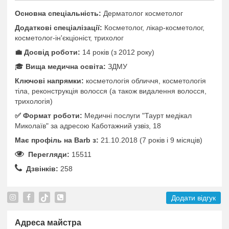
Основна спеціальність:
Дерматолог косметолог
Додаткові спеціалізації:
Косметолог, лікар-косметолог,
косметолог-ін'єкціоніст, трихолог
💼 Досвід роботи:
14 років (з 2012 року)
🎓
Вища медична освіта:
ЗДМУ
Ключові напрямки:
косметологія обличчя, косметологія
тіла, реконструкція волосся (а також видалення волосся,
трихологія)
✅️ Формат роботи:
Медичні послуги "Таурт медікал
Миколаїв" за адресою Каботажний узвіз, 18
Має профіль на Barb з:
21.10.2018 (7 років i 9 місяців)
Перегляди:
15511
Дзвінків:
258
Додати відгук
Адреса майстра