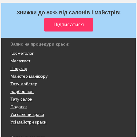
Знижки до 80% від салонів і майстрів!
Запис на процедури краси:
Косметолог
Масажист
Перукар
Майстер манікюру
Тату майстер
Барбершоп
Тату салон
Подолог
Усі салони краси
Усі майстри краси