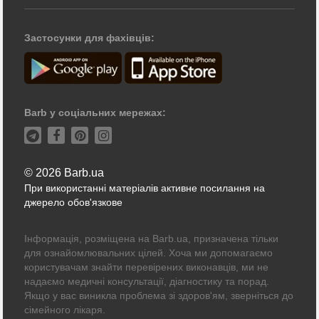
Застосунки для фахівців:
Barb у соціальних мережах:
© 2026 Barb.ua
При використанні матеріалів активне посилання на
джерело обов'язкове
Інформація, розміщена на Barb.ua, призначена тільки
для ознайомлювальних цілей. Хоча ми допомагаємо
користувачам знайти перевірених виконавців, ми не
надаємо медичні консультації, діагностику та порад.
Якщо у вас виникла проблема зі здоров'ям, зверніться до
сімейного лікаря.