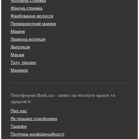
Чоловіча стрижка
Жіноча стрижка
Фарбування волосся
Перманентний макіяж
Макіяж
Лазерна епіляція
Депіляція
Масаж
Тату, пірсинг
Манікюр
Платформа Barb.ua - запис на послуги краси та
здоров'я:
Про нас
Як працює платформа
Тарифи
Політика конфіденційності