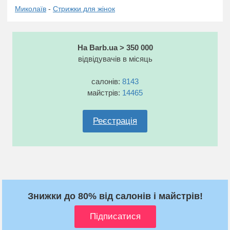
Миколаїв
-
Стрижки для жінок
На Barb.ua > 350 000
відвідувачів в місяць
салонів:
8143
майстрів:
14465
Реєстрація
Знижки до 80% від салонів і майстрів!