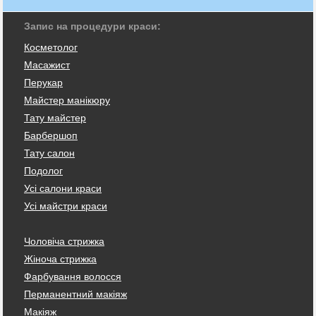
Запис на процедури краси:
Косметолог
Масажист
Перукар
Майстер манікюру
Тату майстер
Барбершоп
Тату салон
Подолог
Усі салони краси
Усі майстри краси
Чоловіча стрижка
Жіноча стрижка
Фарбування волосся
Перманентний макіяж
Макіяж