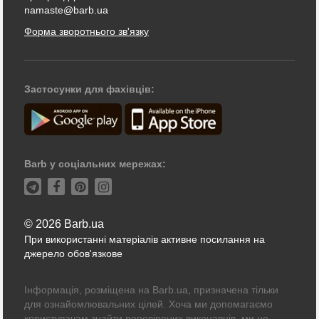
namaste@barb.ua
Форма зворотнього зв'язку
Застосунки для фахівців:
Barb у соціальних мережах:
© 2026 Barb.ua
При використанні матеріалів активне посилання на
джерело обов'язкове
Інформація, розміщена на Barb.ua, призначена тільки
для ознайомлювальних цілей. Хоча ми допомагаємо
користувачам знайти перевірених виконавців, ми не