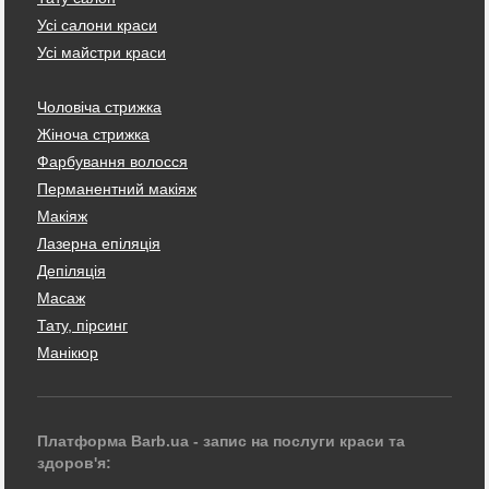
Усі салони краси
Усі майстри краси
Чоловіча стрижка
Жіноча стрижка
Фарбування волосся
Перманентний макіяж
Макіяж
Лазерна епіляція
Депіляція
Масаж
Тату, пірсинг
Манікюр
Платформа Barb.ua - запис на послуги краси та
здоров'я: