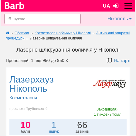
UA
Нікополь
→
Обличчя
→
Косметологія обличчя у Нікополі
→
Антивікові апаратні
процедури
→
Лазерне шліфування обличчя
Лазерне шліфування обличчя у Нікополі
Пропозицій: 1, від 950 до 950 ₴
На карті
Лазерхауз
Нікополь
Косметологія
проспект Трубников, 6
Заходив(ла)
1 тиждень тому
10
1
66
балів
відгук
дзвінків