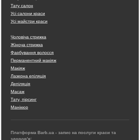
Тату салон
Усі салони краси
Усі майстри краси
Чоловіча стрижка
Жіноча стрижка
Фарбування волосся
Перманентний макіяж
Макіяж
Лазерна епіляція
Депіляція
Масаж
Тату, пірсинг
Манікюр
Платформа Barb.ua - запис на послуги краси та
здоров'я: