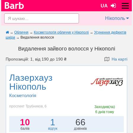
UA
Нікополь
→
Обличчя
→
Косметологія обличчя у Нікополі
→
Усунення дефектів
шкіри
→
Видалення волосся
Видалення зайвого волосся у Нікополі
Пропозицій: 1, від 190 до 190 ₴
На карті
Лазерхауз
Нікополь
Косметологія
проспект Трубников, 6
Заходив(ла)
6 днів тому
10
1
66
балів
відгук
дзвінків