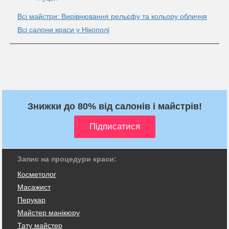
Всі майстри: Вирівнювання рельєфу та кольору обличчя
Всі салони краси у Нікополі
Знижки до 80% від салонів і майстрів!
Запис на процедури краси:
Косметолог
Масажист
Перукар
Майстер манікюру
Тату майстер