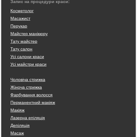
Запис на процедури краси:
Косметолог
Масажист
Перукар
Майстер манікюру
Тату майстер
Тату салон
Усі салони краси
Усі майстри краси
Чоловіча стрижка
Жіноча стрижка
Фарбування волосся
Перманентний макіяж
Макіяж
Лазерна епіляція
Депіляція
Масаж