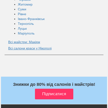
Житомир
Суми
Рівне
Івано-Франківськ
Тернопіль
Луцьк
Маріуполь
Всі майстри: Макіяж
Всі салони краси у Нікополі
Знижки до 80% від салонів і майстрів!