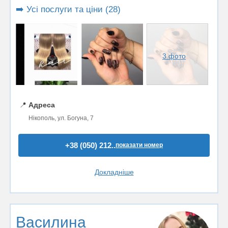
➡️ Усі послуги та ціни (28)
3 фото
📍
Адреса
Нікополь, ул. Богуна, 7
+38 (050) 212..
показати номер
Докладніше
Василина