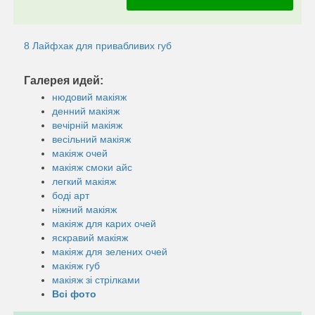
8 Лайфхак для привабливих губ
Галерея идей:
нюдовий макіяж
денний макіяж
вечірній макіяж
весільний макіяж
макіяж очей
макіяж смоки айс
легкий макіяж
боді арт
ніжний макіяж
макіяж для карих очей
яскравий макіяж
макіяж для зелених очей
макіяж губ
макіяж зі стрілками
Всі фото