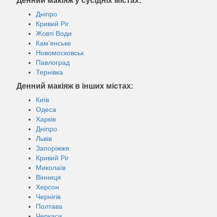
Денний макіяж у сусідніх містах:
Дніпро
Кривий Ріг
Жовті Води
Кам'янське
Новомосковськ
Павлоград
Тернівка
Денний макіяж в інших містах:
Київ
Одеса
Харків
Дніпро
Львів
Запоріжжя
Кривий Ріг
Миколаїв
Вінниця
Херсон
Чернігів
Полтава
Черкаси