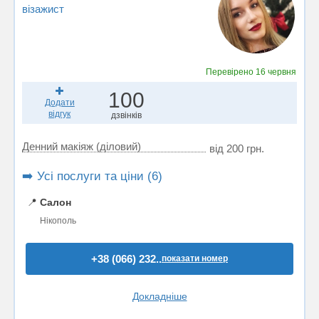
візажист
Перевірено
16 червня
100
Додати
відгук
дзвінків
Денний макіяж (діловий)
від 200 грн.
➡️ Усі послуги та ціни (6)
📍
Салон
Нікополь
+38 (066) 232..
показати номер
Докладніше