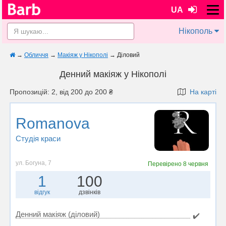
UA
Нікополь
→
Обличчя
→
Макіяж у Нікополі
→
Діловий
Денний макіяж у Нікополі
Пропозицій: 2, від 200 до 200 ₴
На карті
Romanova
Студія краси
ул. Богуна, 7
Перевірено
8 червня
1
100
відгук
дзвінків
Денний макіяж (діловий)
✔️