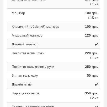
/ 1 хв
Манікюр
100 грн.
/ 15 хв
Класичний (обрізний) манікюр
100 грн.
Апаратний манікюр
120 грн.
Дитячий манікюр
✔️
Покриття нігтів / руки
220 грн.
/ 1 хв
Покриття гель-лаком / руки
250 грн.
Зняття гель лаку
50 грн.
Дизайн нігтів
✔️
Нарощення нігтів
350 грн.
/ 2 хв
Гелеве нарощування нігтів
✔️