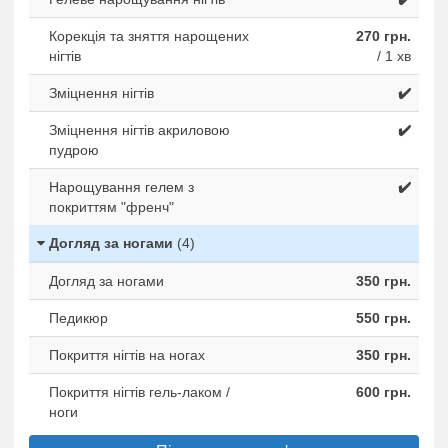
Корекція та зняття нарощених
270 грн.
нігтів
/ 1 хв
Зміцнення нігтів
✔️
Зміцнення нігтів акриловою
✔️
пудрою
Нарощування гелем з
✔️
покриттям "френч"
Догляд за ногами
(4)
Догляд за ногами
350 грн.
Педикюр
550 грн.
Покриття нігтів на ногах
350 грн.
Покриття нігтів гель-лаком /
600 грн.
ноги