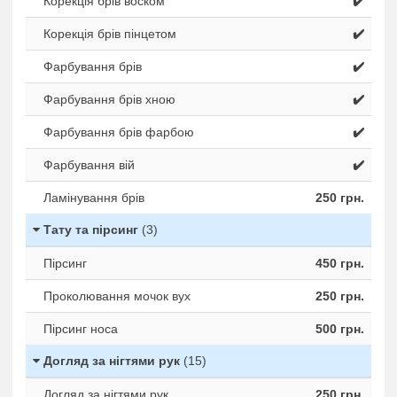
Корекція брів воском
✔️
Корекція брів пінцетом
✔️
Фарбування брів
✔️
Фарбування брів хною
✔️
Фарбування брів фарбою
✔️
Фарбування вій
✔️
Ламінування брів
250 грн.
Тату та пірсинг
(3)
Пірсинг
450 грн.
Проколювання мочок вух
250 грн.
Пірсинг носа
500 грн.
Догляд за нігтями рук
(15)
Догляд за нігтями рук
250 грн.