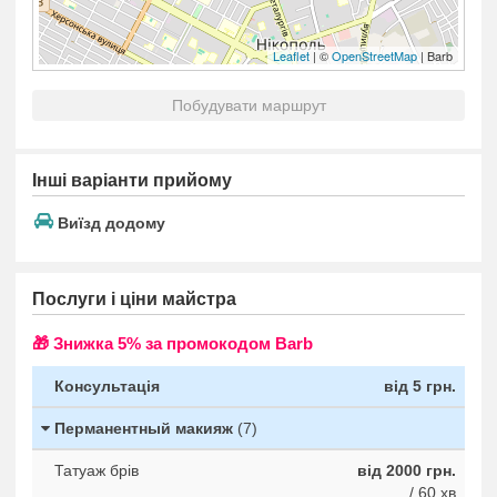
Leaflet
| ©
OpenStreetMap
| Barb
Побудувати маршрут
Інші варіанти прийому
Виїзд додому
Послуги і ціни майстра
🎁 Знижка 5% за промокодом Barb
Консультація
від 5 грн.
Перманентный макияж
(7)
Татуаж брів
від 2000 грн.
/ 60 хв