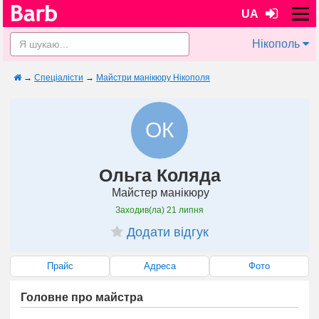
UA
Нікополь
→
Спеціалісти
→
Майстри манікюру Нікополя
ОК
Ольга Коляда
Майстер манікюру
Заходив(ла)
21 липня
Додати відгук
Прайс
Адреса
Фото
Головне про майстра