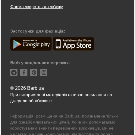
Форма зворотнього зв'язку
Застосунки для фахівців:
Barb у соціальних мережах:
© 2026 Barb.ua
При використанні матеріалів активне посилання на
джерело обов'язкове
Інформація, розміщена на Barb.ua, призначена тільки
для ознайомлювальних цілей. Хоча ми допомагаємо
користувачам знайти перевірених виконавців, ми не
надаємо медичні консультації, діагностику та порад.