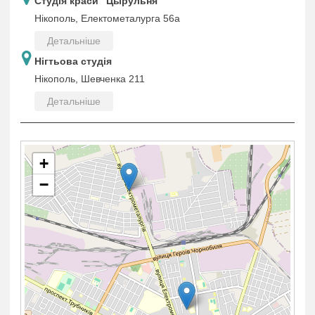
Студія краси "Цырульня"
Нікополь, Електометалурга 56а
Детальніше
Нігтьова студія
Нікополь, Шевченка 211
Детальніше
+
−