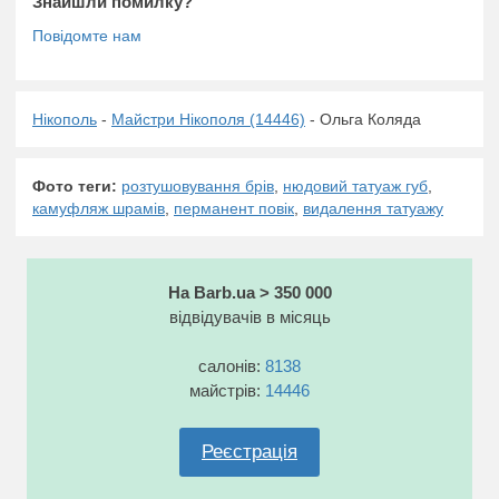
Знайшли помилку?
Нікополь
-
Майстри Нікополя (14446)
- Ольга Коляда
Фото теги:
розтушовування брів
,
нюдовий татуаж губ
,
камуфляж шрамів
,
перманент повік
,
видалення татуажу
На Barb.ua > 350 000
відвідувачів в місяць
салонів:
8138
майстрів:
14446
Реєстрація