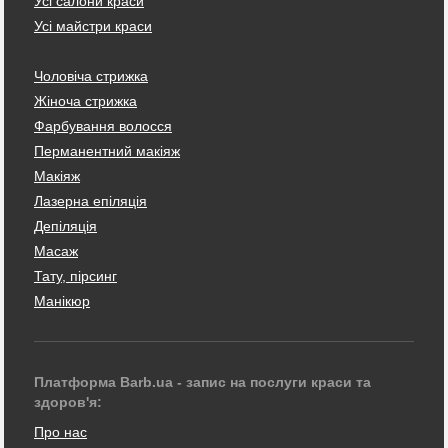
Усі салони краси
Усі майстри краси
Чоловіча стрижка
Жіноча стрижка
Фарбування волосся
Перманентний макіяж
Макіяж
Лазерна епіляція
Депіляція
Масаж
Тату, пірсинг
Манікюр
Платформа Barb.ua - запис на послуги краси та
здоров'я:
Про нас