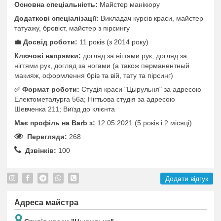
Основна спеціальність:
Майстер манікюру
Додаткові спеціалізації:
Викладач курсів краси, майстер
татуажу, бровіст, майстер з пірсингу
💼 Досвід роботи:
11 років (з 2014 року)
Ключові напрямки:
догляд за нігтями рук, догляд за
нігтями рук, догляд за ногами (а також перманентный
макияж, оформлення брів та вій, тату та пірсинг)
✅️ Формат роботи:
Студія краси "Цырульня" за адресою
Електометалурга 56а; Нігтьова студія за адресою
Шевченка 211; Виїзд до клієнта
Має профіль на Barb з:
12.05.2021 (5 років i 2 місяці)
Перегляди:
268
Дзвінків:
100
Додати відгук
Адреса майстра