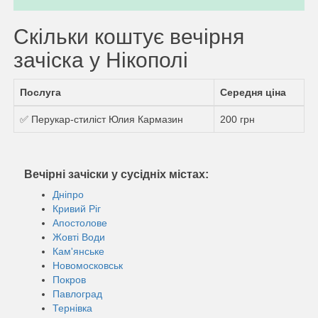
Скільки коштує вечірня
зачіска у Нікополі
Послуга
Середня ціна
✅ Перукар-стиліст Юлия Кармазин
200 грн
Вечірні зачіски у сусідніх містах:
Дніпро
Кривий Ріг
Апостолове
Жовті Води
Кам'янське
Новомосковськ
Покров
Павлоград
Тернівка