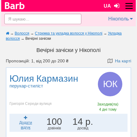
UA
Нікополь
→
Волосся
→
Стрижка та укладка волосся у Нікополі
→
Укладка
волосся
→
Вечірні зачіски
Вечірні зачіски у Нікополі
Пропозицій: 1, від 200 до 200 ₴
На карті
Юлия Кармазин
ЮК
перукар-стиліст
Григорія Середи вулиця
Заходив(ла)
4 дні тому
100
14 р.
Додати
відгук
дзвінків
досвід