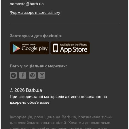
namaste@barb.ua
Форма зворотнього зв'язку
Застосунки для фахівців:
Barb у соціальних мережах:
© 2026 Barb.ua
При використанні матеріалів активне посилання на
джерело обов'язкове
Інформація, розміщена на Barb.ua, призначена тільки
для ознайомлювальних цілей. Хоча ми допомагаємо
користувачам знайти перевірених виконавців, ми не