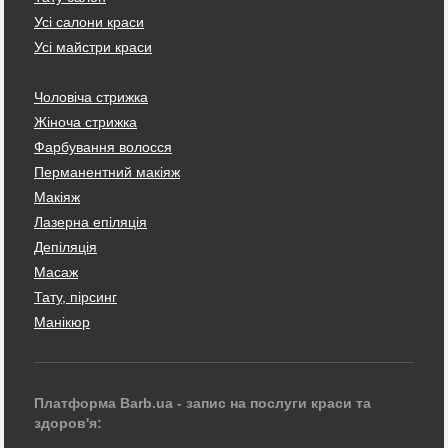
Усі салони краси
Усі майстри краси
Чоловіча стрижка
Жіноча стрижка
Фарбування волосся
Перманентний макіяж
Макіяж
Лазерна епіляція
Депіляція
Масаж
Тату, пірсинг
Манікюр
Платформа Barb.ua - запис на послуги краси та
здоров'я: