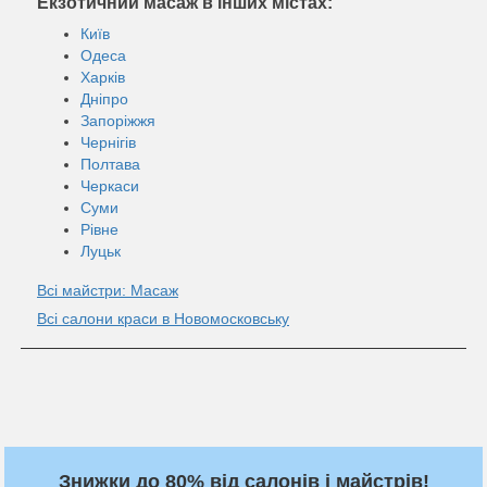
Екзотичний масаж в інших містах:
Київ
Одеса
Харків
Дніпро
Запоріжжя
Чернігів
Полтава
Черкаси
Суми
Рівне
Луцьк
Всі майстри: Масаж
Всі салони краси в Новомосковську
Знижки до 80% від салонів і майстрів!