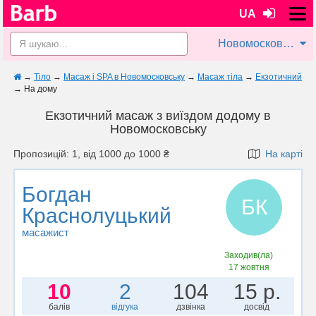
UA
Новомосковськ
→
Тіло
→
Масаж і SPA в Новомосковську
→
Масаж тіла
→
Екзотичний
→
На дому
Екзотичний масаж з виїздом додому в
Новомосковську
Пропозицій: 1, від 1000 до 1000 ₴
На карті
Богдан
БК
Краснолуцький
масажист
Заходив(ла)
17 жовтня
10
2
104
15 р.
балів
відгука
дзвінка
досвід