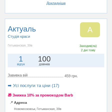
Докладніше
Актуаль
А
Студія краси
Гетьманская, 39в
Заходив(ла)
2 дні тому
1
100
відгук
дзвінків
Завивка вій
459 грн.
➡️ Усі послуги та ціни (17)
🎁 Знижка 10% за промокодом Barb
📍
Адреса
Новомосковськ, Гетьманская, 39в