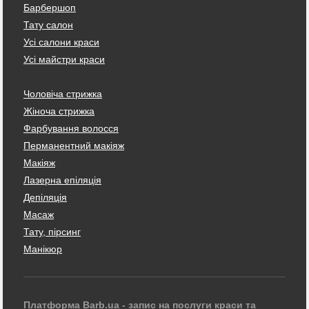
Барбершоп
Тату салон
Усі салони краси
Усі майстри краси
Чоловіча стрижка
Жіноча стрижка
Фарбування волосся
Перманентний макіяж
Макіяж
Лазерна епіляція
Депіляція
Масаж
Тату, пірсинг
Манікюр
Платформа Barb.ua - запис на послуги краси та