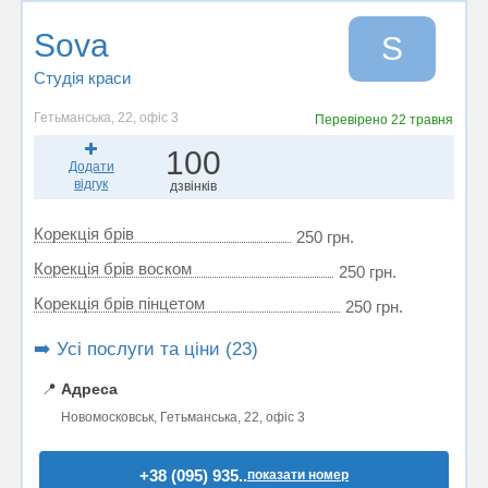
Sova
S
Студія краси
Гетьманська, 22, офіс 3
Перевірено
22 травня
100
Додати
відгук
дзвінків
Корекція брів
250 грн.
Корекція брів воском
250 грн.
Корекція брів пінцетом
250 грн.
➡️ Усі послуги та ціни (23)
📍
Адреса
Новомосковськ, Гетьманська, 22, офіс 3
+38 (095) 935..
показати номер