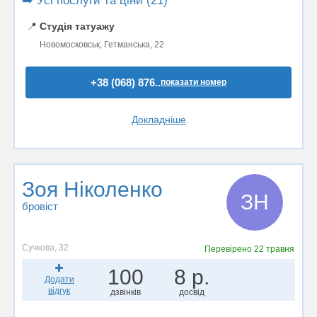
➡️ Усі послуги та ціни (21)
📍
Студія татуажу
Новомосковськ, Гетманська, 22
+38 (068) 876..
показати номер
Докладніше
Зоя Ніколенко
ЗН
бровіст
Сучкова, 32
Перевірено
22 травня
100
8 р.
Додати
відгук
дзвінків
досвід