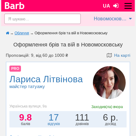
UA
Новомосковськ
→
Обличчя
→
Оформлення брів та вій в Новомосковську
Оформлення брів та вій в Новомосковську
Пропозицій: 9, від 60 до 1000 ₴
На карті
PRO
Лариса Літвінова
майстер татуажу
Українська вулиця, 9а
Заходив(ла)
вчора
9.8
17
111
6 р.
балів
відгуків
дзвінків
досвід