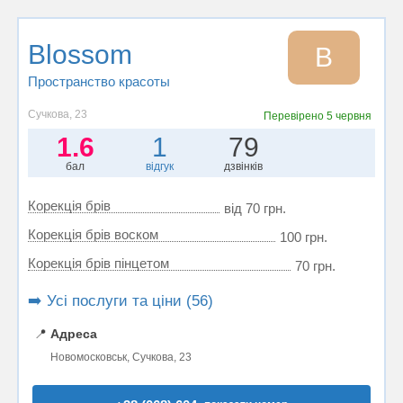
Blossom
B
Пространство красоты
Сучкова, 23
Перевірено
5 червня
1.6
1
79
бал
відгук
дзвінків
Корекція брів
від 70 грн.
Корекція брів воском
100 грн.
Корекція брів пінцетом
70 грн.
➡️ Усі послуги та ціни (56)
📍
Адреса
Новомосковськ, Сучкова, 23