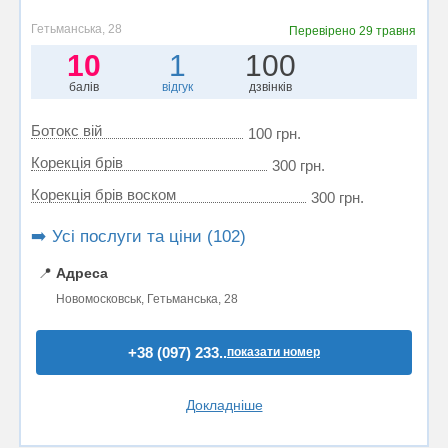
Гетьманська, 28
Перевірено
29 травня
10
1
100
балів
відгук
дзвінків
Ботокс вій
100 грн.
Корекція брів
300 грн.
Корекція брів воском
300 грн.
➡️ Усі послуги та ціни (102)
📍
Адреса
Новомосковськ, Гетьманська, 28
+38 (097) 233..
показати номер
Докладніше