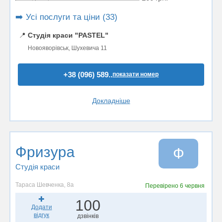
➡️ Усі послуги та ціни (33)
📍
Студія краси "PASTEL"
Новояворівськ, Шухевича 11
+38 (096) 589..
показати номер
Докладніше
Фризура
Ф
Студія краси
Тараса Шевченка, 8а
Перевірено
6 червня
100
Додати
відгук
дзвінків