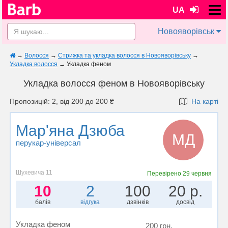
UA
Новояворівськ
→
Волосся
→
Стрижка та укладка волосся в Новояворівську
→
Укладка волосся
→
Укладка феном
Укладка волосся феном в Новояворівську
Пропозицій: 2, від 200 до 200 ₴
На карті
Мар'яна Дзюба
МД
перукар-універсал
Шухевича 11
Перевірено
29 червня
10
2
100
20 р.
балів
відгука
дзвінків
досвід
Укладка феном
200 грн.