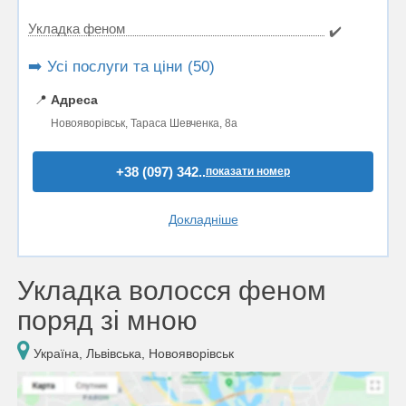
Укладка феном
✔️
➡️ Усі послуги та ціни (50)
📍
Адреса
Новояворівськ, Тараса Шевченка, 8а
+38 (097) 342..
показати номер
Докладніше
Укладка волосся феном
поряд зі мною
Україна, Львівська, Новояворівськ